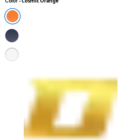
- Cosmic Orange
Color