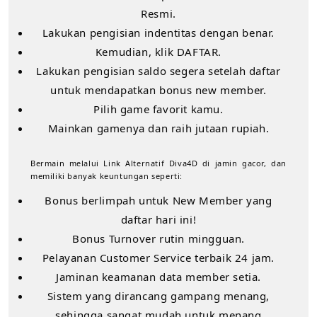
Resmi.
Lakukan pengisian indentitas dengan benar.
Kemudian, klik DAFTAR.
Lakukan pengisian saldo segera setelah daftar
untuk mendapatkan bonus new member.
Pilih game favorit kamu.
Mainkan gamenya dan raih jutaan rupiah.
Bermain melalui Link Alternatif Diva4D di jamin gacor, dan
memiliki banyak keuntungan seperti:
Bonus berlimpah untuk New Member yang
daftar hari ini!
Bonus Turnover rutin mingguan.
Pelayanan Customer Service terbaik 24 jam.
Jaminan keamanan data member setia.
Sistem yang dirancang gampang menang,
sehingga sangat mudah untuk menang