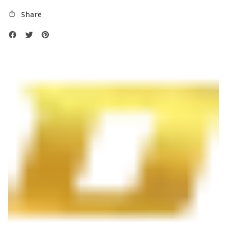
Banyak pilihan permainan, Tampilan
Share
game gampang dipahami, Modal awal
bisa kecil