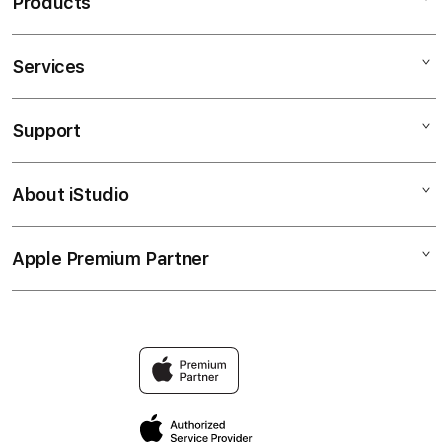
Products
Services
Mac
iPad
Support
AppleCare+
iPhone
Corporate
Diva4D Link
About iStudio
My Account
Diva4D ALTERNATIF
Music
Collection & Delivery
Elush Service Provider
TV & Home
Apple Premium Partner
About Us
Returns & Exchanges
Financing Options
Accessories
Find an iStudio near you
Contact Us
Trade-in
Diva4D Link Alternatif
Why Shop at iStudio
FAQ
Diva4D Login
Elush Corporate Website
Privacy Policy
Site Terms of Use