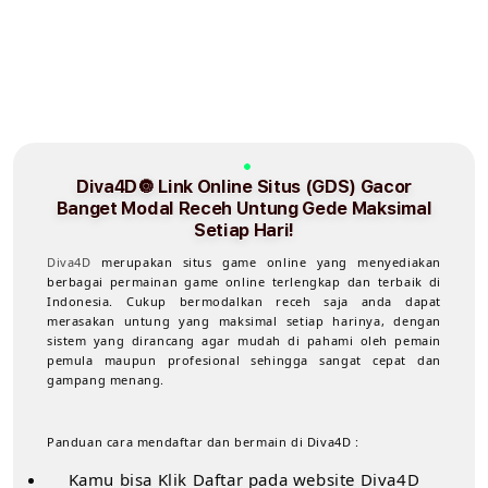
Diva4D🔘 Link Online Situs (GDS) Gacor
Banget Modal Receh Untung Gede Maksimal
Setiap Hari!
Diva4D
merupakan situs game online yang menyediakan
berbagai permainan game online terlengkap dan terbaik di
Indonesia. Cukup bermodalkan receh saja anda dapat
merasakan untung yang maksimal setiap harinya, dengan
sistem yang dirancang agar mudah di pahami oleh pemain
pemula maupun profesional sehingga sangat cepat dan
gampang menang.
Panduan cara mendaftar dan bermain di Diva4D :
Kamu bisa Klik Daftar pada website Diva4D