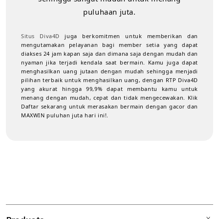
puluhaan juta.
Situs Diva4D
juga berkomitmen untuk memberikan dan
mengutamakan pelayanan bagi member setia yang dapat
diakses 24 jam kapan saja dan dimana saja dengan mudah dan
nyaman jika terjadi kendala saat bermain. Kamu juga dapat
menghasilkan uang jutaan dengan mudah sehingga menjadi
pilihan terbaik untuk menghasilkan uang, dengan RTP Diva4D
yang akurat hingga 99,9% dapat membantu kamu untuk
menang dengan mudah, cepat dan tidak mengecewakan. Klik
Daftar sekarang untuk merasakan bermain dengan gacor dan
MAXWIN puluhan juta hari ini!.