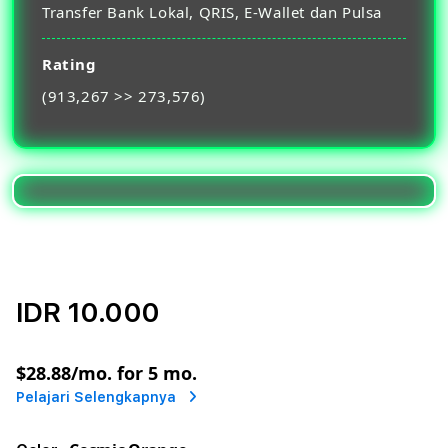
Transfer Bank Lokal, QRIS, E-Wallet dan Pulsa
Rating
(913,267 >> 273,576)
IDR 10.000
or
$28.88
/mo. for 5 mo.
Pelajari Selengkapnya