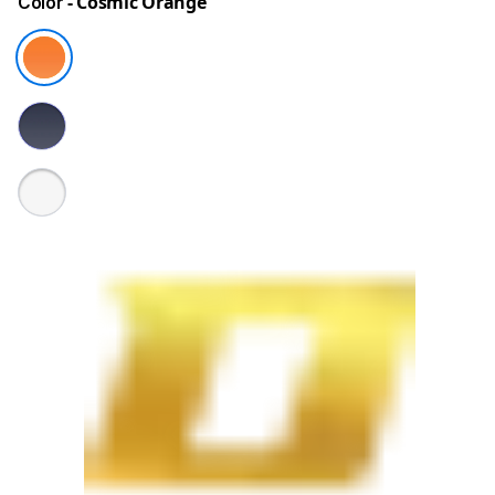
- Cosmic Orange
Color