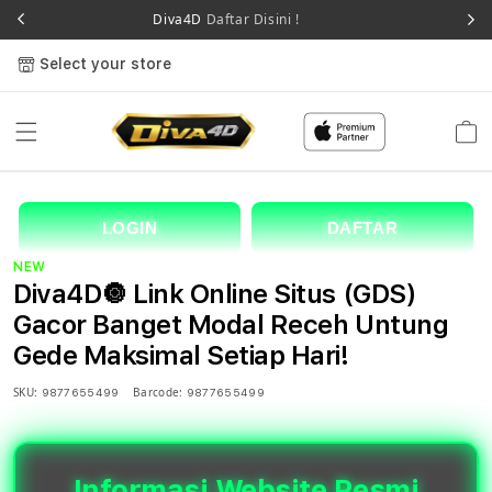
UGA
Diva4D
Daftar Disini !
Select your store
Cart
LOGIN
DAFTAR
NEW
Diva4D🔘 Link Online Situs (GDS)
Gacor Banget Modal Receh Untung
Gede Maksimal Setiap Hari!
SKU:
Barcode:
9877655499
9877655499
Informasi Website Resmi