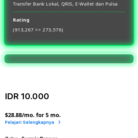
Transfer Bank Lokal, QRIS, E-Wallet dan Pulsa
Rating
(913,267 >> 273,576)
IDR 10.000
or
$28.88
/mo. for 5 mo.
Pelajari Selengkapnya