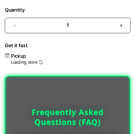
Quantity
Decrease
Incre
quantity
quant
for
for
Get it fast
Diva4D🔘
Diva
Pickup
Link
Link
Loading store
Online
Onli
Situs
Situs
(GDS)
(GDS
Gacor
Gaco
Banget
Bang
Modal
Moda
Receh
Rece
Frequently Asked
Untung
Untu
Questions (FAQ)
Gede
Gede
Maksimal
Maks