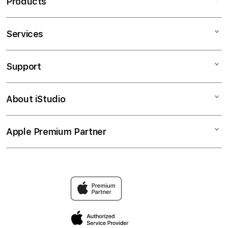
Products
Services
Mac
iPad
Support
AppleCare+
iPhone
Corporate
Diva4D Link
About iStudio
My Account
Diva4D ALTERNATIF
Music
Collection & Delivery
Elush Service Provider
TV & Home
Apple Premium Partner
About Us
Returns & Exchanges
Financing Options
Accessories
Find an iStudio near you
Contact Us
Trade-in
Diva4D Link Alternatif
Why Shop at iStudio
FAQ
Diva4D Login
Elush Corporate Website
Privacy Policy
Site Terms of Use