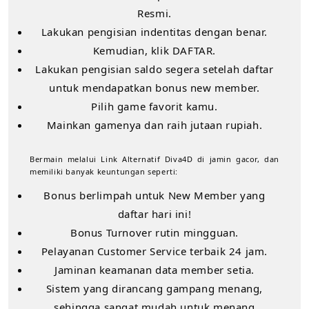
Resmi.
Lakukan pengisian indentitas dengan benar.
Kemudian, klik DAFTAR.
Lakukan pengisian saldo segera setelah daftar
untuk mendapatkan bonus new member.
Pilih game favorit kamu.
Mainkan gamenya dan raih jutaan rupiah.
Bermain melalui Link Alternatif Diva4D di jamin gacor, dan
memiliki banyak keuntungan seperti:
Bonus berlimpah untuk New Member yang
daftar hari ini!
Bonus Turnover rutin mingguan.
Pelayanan Customer Service terbaik 24 jam.
Jaminan keamanan data member setia.
Sistem yang dirancang gampang menang,
sehingga sangat mudah untuk menang