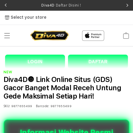
UGA
Diva4D
Daftar Disini !
Select your store
Cart
LOGIN
DAFTAR
NEW
Diva4D🔘 Link Online Situs (GDS)
Gacor Banget Modal Receh Untung
Gede Maksimal Setiap Hari!
SKU:
Barcode:
9877655499
9877655499
Informasi Website Resmi