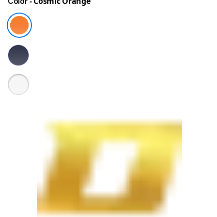
- Cosmic Orange
Color