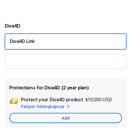
Diva4D
Diva4D Link
Diva4D Login
Protection+ for Diva4D (2 year plan)
$10.000 USD
Protect your Diva4D product.
Add
Pelajari Selengkapnya
Apple
Care
Add