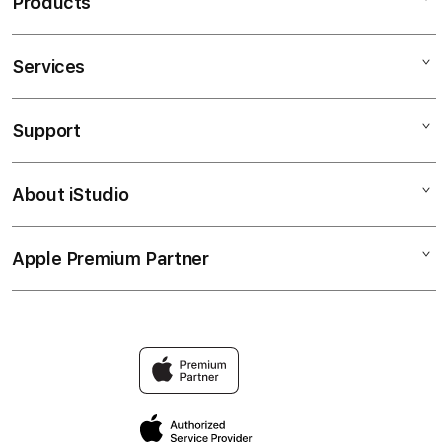
Products
Services
Mac
iPad
Support
AppleCare+
iPhone
Corporate
Diva4D Link
About iStudio
My Account
Diva4D ALTERNATIF
Music
Collection & Delivery
Elush Service Provider
TV & Home
Apple Premium Partner
About Us
Returns & Exchanges
Financing Options
Accessories
Find an iStudio near you
Contact Us
Trade-in
Diva4D Link Alternatif
Why Shop at iStudio
FAQ
Diva4D Login
Elush Corporate Website
Privacy Policy
Site Terms of Use