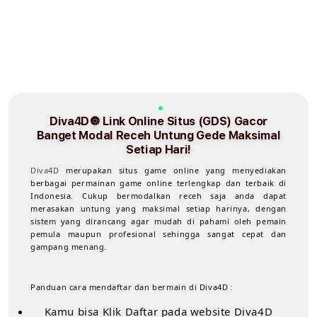
Diva4D🔘 Link Online Situs (GDS) Gacor
Banget Modal Receh Untung Gede Maksimal
Setiap Hari!
Diva4D
merupakan situs game online yang menyediakan
berbagai permainan game online terlengkap dan terbaik di
Indonesia. Cukup bermodalkan receh saja anda dapat
merasakan untung yang maksimal setiap harinya, dengan
sistem yang dirancang agar mudah di pahami oleh pemain
pemula maupun profesional sehingga sangat cepat dan
gampang menang.
Panduan cara mendaftar dan bermain di Diva4D :
Kamu bisa Klik Daftar pada website Diva4D