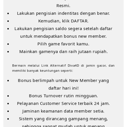
Resmi.
Lakukan pengisian indentitas dengan benar.
Kemudian, klik DAFTAR.
Lakukan pengisian saldo segera setelah daftar
untuk mendapatkan bonus new member.
Pilih game favorit kamu.
Mainkan gamenya dan raih jutaan rupiah.
Bermain melalui Link Alternatif Diva4D di jamin gacor, dan
memiliki banyak keuntungan seperti:
Bonus berlimpah untuk New Member yang
daftar hari ini!
Bonus Turnover rutin mingguan.
Pelayanan Customer Service terbaik 24 jam.
Jaminan keamanan data member setia.
Sistem yang dirancang gampang menang,
sehingga sangat mudah untuk menang