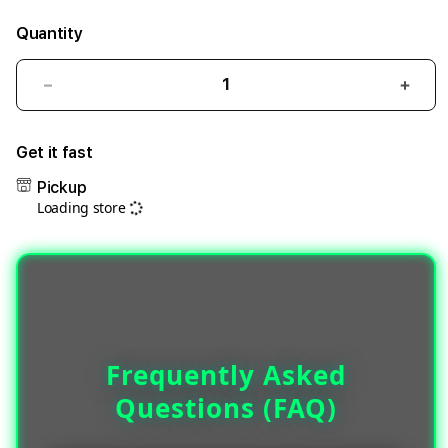
Quantity
Decrease
Incre
quantity
quant
for
for
Get it fast
Diva4D🔘
Diva
Pickup
Link
Link
Loading store
Online
Onli
Situs
Situs
(GDS)
(GDS
Gacor
Gaco
Banget
Bang
Modal
Moda
Receh
Rece
Frequently Asked
Untung
Untu
Questions (FAQ)
Gede
Gede
Maksimal
Maks