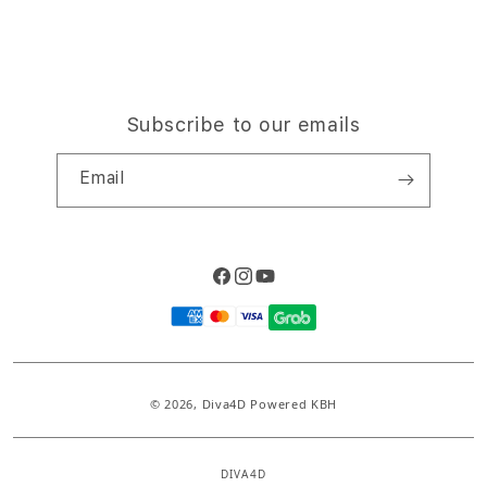
Subscribe to our emails
Email
Facebook
Instagram
YouTube
Payment
methods
© 2026,
Diva4D
Powered KBH
DIVA4D