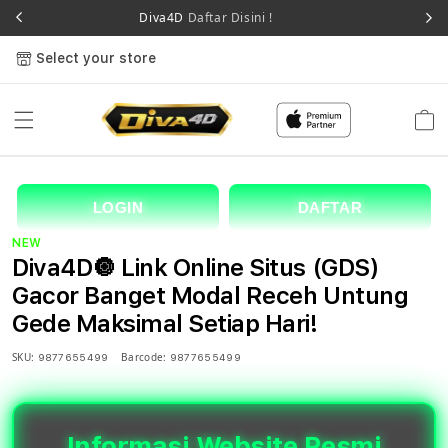
UGA
Diva4D
Daftar Disini !
Select your store
Cart
LOGIN
DAFTAR
NEW
Diva4D🔘 Link Online Situs (GDS)
Gacor Banget Modal Receh Untung
Gede Maksimal Setiap Hari!
SKU:
Barcode:
9877655499
9877655499
Informasi Website Resmi