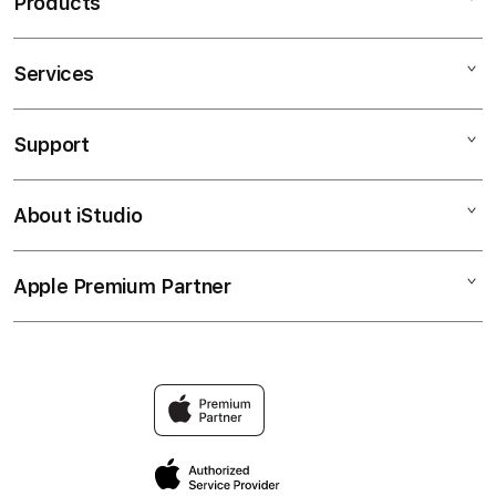
Products
Services
Mac
iPad
Support
AppleCare+
iPhone
Corporate
Diva4D Link
About iStudio
My Account
Diva4D ALTERNATIF
Music
Collection & Delivery
Elush Service Provider
TV & Home
Apple Premium Partner
About Us
Returns & Exchanges
Financing Options
Accessories
Find an iStudio near you
Contact Us
Trade-in
Diva4D Link Alternatif
Why Shop at iStudio
FAQ
Diva4D Login
Elush Corporate Website
Privacy Policy
Site Terms of Use