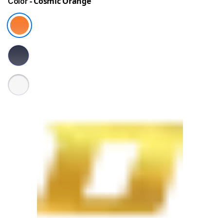
- Cosmic Orange
Color