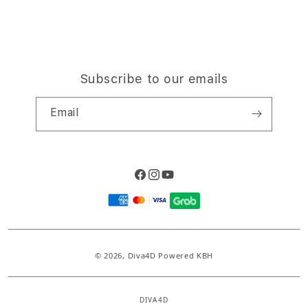
Subscribe to our emails
Email
Facebook
Instagram
YouTube
Payment
methods
© 2026,
Diva4D
Powered KBH
DIVA4D