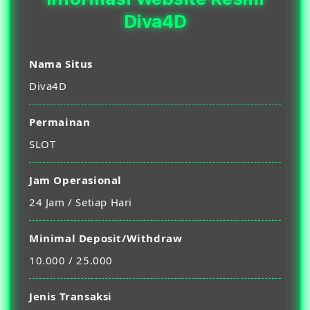
Diva4D
Nama Situs
Diva4D
Permainan
SLOT
Jam Operasional
24 Jam / Setiap Hari
Minimal Deposit/Withdraw
10.000 / 25.000
Jenis Transaksi