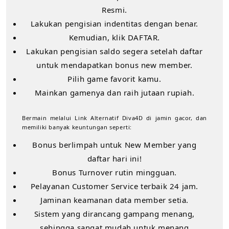
Resmi.
Lakukan pengisian indentitas dengan benar.
Kemudian, klik DAFTAR.
Lakukan pengisian saldo segera setelah daftar
untuk mendapatkan bonus new member.
Pilih game favorit kamu.
Mainkan gamenya dan raih jutaan rupiah.
Bermain melalui Link Alternatif Diva4D di jamin gacor, dan
memiliki banyak keuntungan seperti:
Bonus berlimpah untuk New Member yang
daftar hari ini!
Bonus Turnover rutin mingguan.
Pelayanan Customer Service terbaik 24 jam.
Jaminan keamanan data member setia.
Sistem yang dirancang gampang menang,
sehingga sangat mudah untuk menang