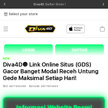
UGA
Diva4D
Daftar Disini !
Select your store
Cart
LOGIN
DAFTAR
NEW
Diva4D🔘 Link Online Situs (GDS)
Gacor Banget Modal Receh Untung
Gede Maksimal Setiap Hari!
SKU:
Barcode:
9877655499
9877655499
Informasi Website Resmi