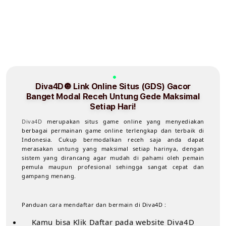
Diva4D🔘 Link Online Situs (GDS) Gacor
Banget Modal Receh Untung Gede Maksimal
Setiap Hari!
Diva4D
merupakan situs game online yang menyediakan
berbagai permainan game online terlengkap dan terbaik di
Indonesia. Cukup bermodalkan receh saja anda dapat
merasakan untung yang maksimal setiap harinya, dengan
sistem yang dirancang agar mudah di pahami oleh pemain
pemula maupun profesional sehingga sangat cepat dan
gampang menang.
Panduan cara mendaftar dan bermain di Diva4D :
Kamu bisa Klik Daftar pada website Diva4D