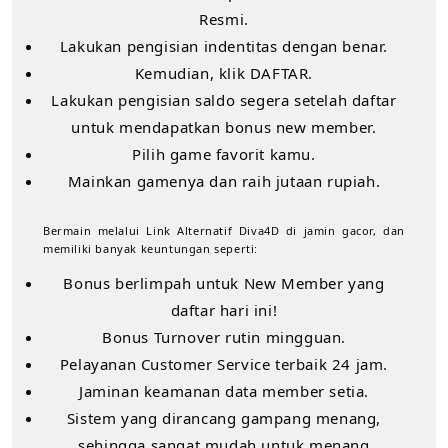
Resmi.
Lakukan pengisian indentitas dengan benar.
Kemudian, klik DAFTAR.
Lakukan pengisian saldo segera setelah daftar
untuk mendapatkan bonus new member.
Pilih game favorit kamu.
Mainkan gamenya dan raih jutaan rupiah.
Bermain melalui Link Alternatif Diva4D di jamin gacor, dan
memiliki banyak keuntungan seperti:
Bonus berlimpah untuk New Member yang
daftar hari ini!
Bonus Turnover rutin mingguan.
Pelayanan Customer Service terbaik 24 jam.
Jaminan keamanan data member setia.
Sistem yang dirancang gampang menang,
sehingga sangat mudah untuk menang