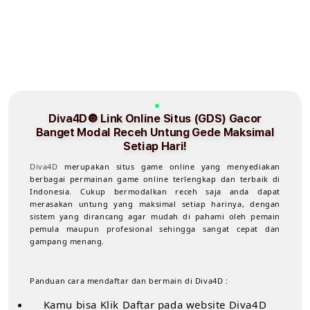
Diva4D🔘 Link Online Situs (GDS) Gacor
Banget Modal Receh Untung Gede Maksimal
Setiap Hari!
Diva4D
merupakan situs game online yang menyediakan
berbagai permainan game online terlengkap dan terbaik di
Indonesia. Cukup bermodalkan receh saja anda dapat
merasakan untung yang maksimal setiap harinya, dengan
sistem yang dirancang agar mudah di pahami oleh pemain
pemula maupun profesional sehingga sangat cepat dan
gampang menang.
Panduan cara mendaftar dan bermain di Diva4D :
Kamu bisa Klik Daftar pada website Diva4D