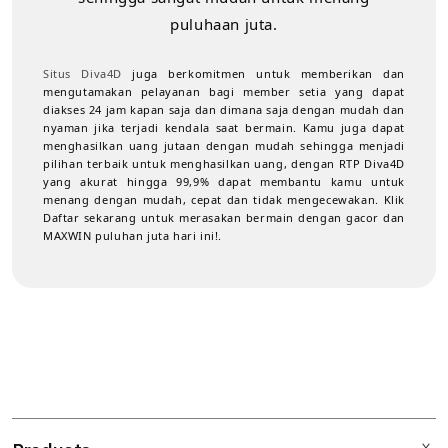
puluhaan juta.
Situs Diva4D
juga berkomitmen untuk memberikan dan
mengutamakan pelayanan bagi member setia yang dapat
diakses 24 jam kapan saja dan dimana saja dengan mudah dan
nyaman jika terjadi kendala saat bermain. Kamu juga dapat
menghasilkan uang jutaan dengan mudah sehingga menjadi
pilihan terbaik untuk menghasilkan uang, dengan RTP Diva4D
yang akurat hingga 99,9% dapat membantu kamu untuk
menang dengan mudah, cepat dan tidak mengecewakan. Klik
Daftar sekarang untuk merasakan bermain dengan gacor dan
MAXWIN puluhan juta hari ini!.