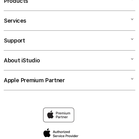
Products
Services
Mac
iPad
Support
AppleCare+
iPhone
Corporate
Diva4D Link
About iStudio
My Account
Diva4D ALTERNATIF
Music
Collection & Delivery
Elush Service Provider
TV & Home
Apple Premium Partner
About Us
Returns & Exchanges
Financing Options
Accessories
Find an iStudio near you
Contact Us
Trade-in
Diva4D Link Alternatif
Why Shop at iStudio
FAQ
Diva4D Login
Elush Corporate Website
Privacy Policy
Site Terms of Use