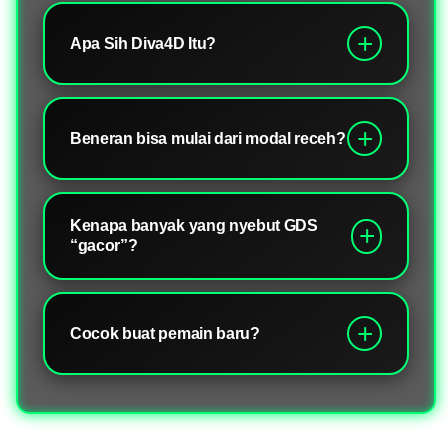
Setiap
Setia
Hari!
Hari!
Apa Sih Diva4D Itu?
Diva4D atau sering disebut GDS adalah
situs game online yang lagi rame
Beneran bisa mulai dari modal receh?
dibicarain para pemain. Katanya sih
terkenal karena slot yang 'gacor' dan
Katanya sih iya. Banyak pemain mulai
peluang cuannya lumayan sering muncul,
dari deposit kecil dulu, cuma buat ngetes
Kenapa banyak yang nyebut GDS
jadi banyak yang nyobain peruntungan di
hoki. Jadi cocok buat yang pengen main
“gacor”?
sini.
santai tanpa harus keluar modal besar.
Istilah gacor di kalangan pemain berarti
game lagi sering kasih kemenangan. Di
Cocok buat pemain baru?
Diva4D, banyak pemain bilang fitur
bonus, free spin, dan jackpot mini sering
Kalau dari obrolan komunitas, banyak
muncul, makanya komunitas sering share
ampilan game gampang dipahami,
pola mainnya.
pemain baru yang mulai dari sini karena: