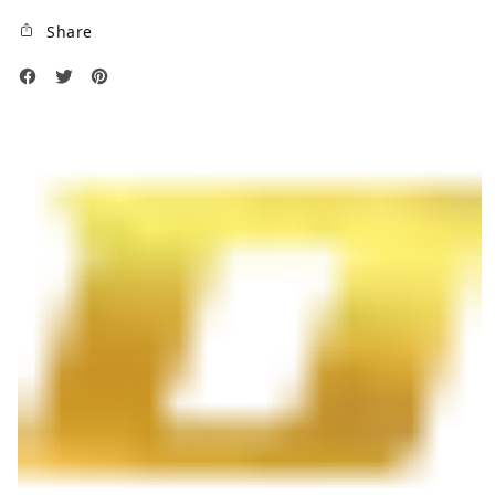
Banyak pilihan permainan, Tampilan
Share
game gampang dipahami, Modal awal
bisa kecil