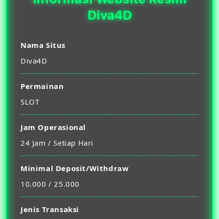
Diva4D
Nama Situs
Diva4D
Permainan
SLOT
Jam Operasional
24 Jam / Setiap Hari
Minimal Deposit/Withdraw
10.000 / 25.000
Jenis Transaksi