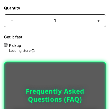
Quantity
Decrease
Incre
quantity
quant
for
for
Get it fast
Diva4D🔘
Diva
Pickup
Link
Link
Loading store
Online
Onli
Situs
Situs
(GDS)
(GDS
Gacor
Gaco
Banget
Bang
Modal
Moda
Receh
Rece
Frequently Asked
Untung
Untu
Questions (FAQ)
Gede
Gede
Maksimal
Maks