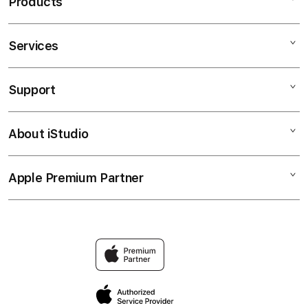
Products
Services
Mac
iPad
Support
AppleCare+
iPhone
Corporate
Diva4D Link
About iStudio
My Account
Diva4D ALTERNATIF
Music
Collection & Delivery
Elush Service Provider
TV & Home
Apple Premium Partner
About Us
Returns & Exchanges
Financing Options
Accessories
Find an iStudio near you
Contact Us
Trade-in
Diva4D Link Alternatif
Why Shop at iStudio
FAQ
Diva4D Login
Elush Corporate Website
Privacy Policy
Site Terms of Use