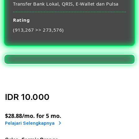
Transfer Bank Lokal, QRIS, E-Wallet dan Pulsa
Rating
(913,267 >> 273,576)
IDR 10.000
or
$28.88
/mo. for 5 mo.
Pelajari Selengkapnya