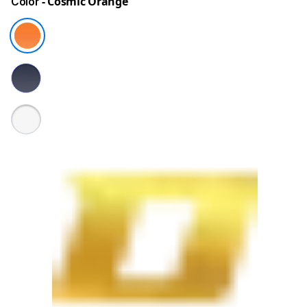
- Cosmic Orange
Color