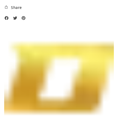
Banyak pilihan permainan, Tampilan
Share
game gampang dipahami, Modal awal
bisa kecil