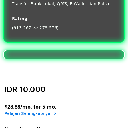
Transfer Bank Lokal, QRIS, E-Wallet dan Pulsa
Rating
(913,267 >> 273,576)
IDR 10.000
or
$28.88
/mo. for 5 mo.
Pelajari Selengkapnya