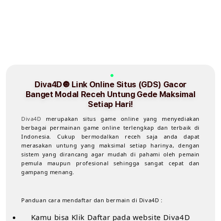
Diva4D🔘 Link Online Situs (GDS) Gacor
Banget Modal Receh Untung Gede Maksimal
Setiap Hari!
Diva4D
merupakan situs game online yang menyediakan
berbagai permainan game online terlengkap dan terbaik di
Indonesia. Cukup bermodalkan receh saja anda dapat
merasakan untung yang maksimal setiap harinya, dengan
sistem yang dirancang agar mudah di pahami oleh pemain
pemula maupun profesional sehingga sangat cepat dan
gampang menang.
Panduan cara mendaftar dan bermain di Diva4D :
Kamu bisa Klik Daftar pada website Diva4D