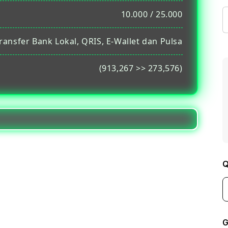
10.000 / 25.000
ransfer Bank Lokal, QRIS, E-Wallet dan Pulsa
(913,267 >> 273,576)
Q
G