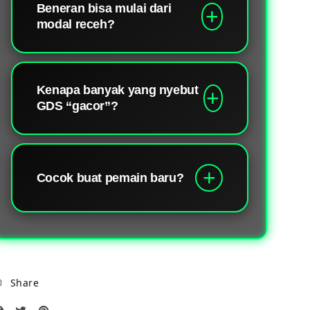
Beneran bisa mulai dari
lagi rame dibicarain para
modal receh?
pemain. Katanya sih terkenal
karena slot yang 'gacor' dan
Katanya sih iya. Banyak pemain
peluang cuannya lumayan sering
mulai dari deposit kecil dulu,
Kenapa banyak yang nyebut
muncul, jadi banyak yang
cuma buat ngetes hoki. Jadi
GDS “gacor”?
nyobain peruntungan di sini.
cocok buat yang pengen main
santai tanpa harus keluar modal
Istilah gacor di kalangan pemain
besar.
berarti game lagi sering kasih
Cocok buat pemain baru?
kemenangan. Di Diva4D, banyak
pemain bilang fitur bonus, free
spin, dan jackpot mini sering
Kalau dari obrolan komunitas,
muncul, makanya komunitas
banyak ampilan game gampang
sering share pola mainnya.
dipahami, pemain baru yang
mulai dari sini karena: Banyak
Share
pilihan permainan, Tampilan