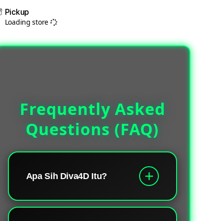
Diva4D🔘
Diva4D🔘
Pickup
Link
Link
Loading store
Online
Online
Situs
Situs
(GDS)
(GDS)
Gacor
Gacor
Banget
Banget
Modal
Modal
Receh
Receh
Frequently Asked
Untung
Untung
Gede
Gede
Questions (FAQ)
Maksimal
Maksimal
Setiap
Setiap
Hari!
Hari!
Apa Sih Diva4D Itu?
Diva4D atau sering disebut GDS
adalah situs game online yang