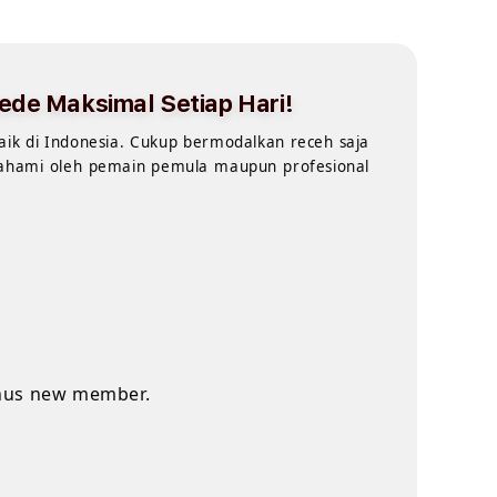
ede Maksimal Setiap Hari!
ik di Indonesia. Cukup bermodalkan receh saja
pahami oleh pemain pemula maupun profesional
onus new member.