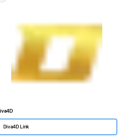
iva4D
Diva4D Link