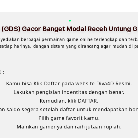
us (GDS) Gacor Banget Modal Receh Untung G
ediakan berbagai permainan game online terlengkap dan terba
etiap harinya, dengan sistem yang dirancang agar mudah di 
 :
Kamu bisa Klik Daftar pada website Diva4D Resmi.
Lakukan pengisian indentitas dengan benar.
Kemudian, klik DAFTAR.
an saldo segera setelah daftar untuk mendapatkan b
Pilih game favorit kamu.
Mainkan gamenya dan raih jutaan rupiah.