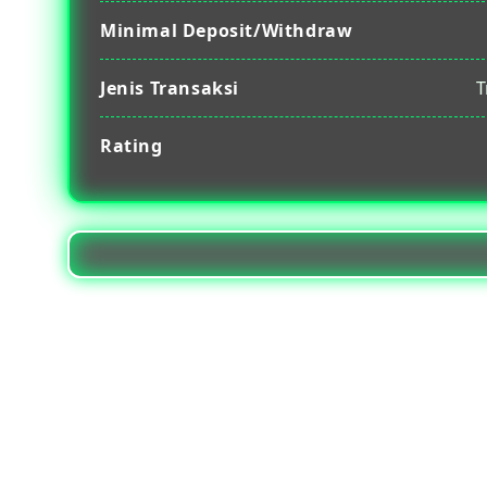
Minimal Deposit/Withdraw
Jenis Transaksi
T
Rating