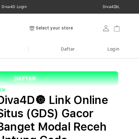
Diva4D Login
Diva4D Link Alterna
Select your store
Log in
Cart
Daftar
Login
DAFTAR
EW
Diva4D🔘 Link Online
Situs (GDS) Gacor
Banget Modal Receh