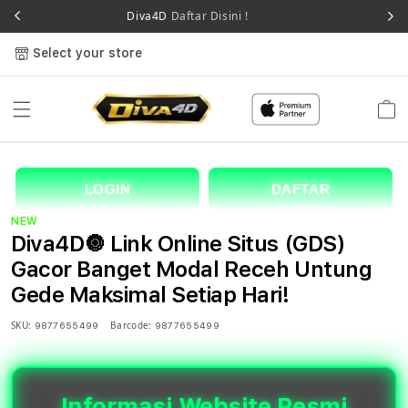
UGA
Diva4D
Daftar Disini !
Select your store
Cart
LOGIN
DAFTAR
NEW
Diva4D🔘 Link Online Situs (GDS)
Gacor Banget Modal Receh Untung
Gede Maksimal Setiap Hari!
SKU:
Barcode:
9877655499
9877655499
Informasi Website Resmi