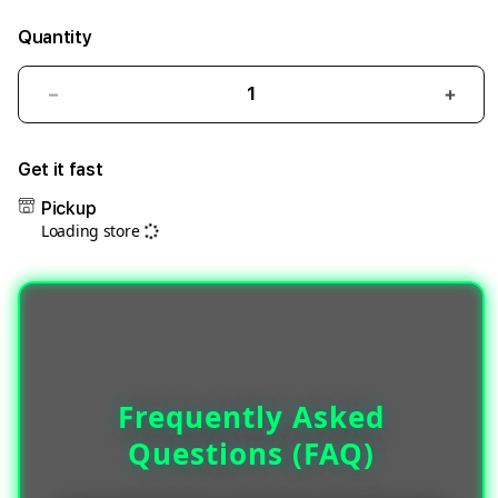
Quantity
Decrease
Incre
quantity
quant
for
for
Get it fast
Diva4D🔘
Diva
Pickup
Link
Link
Loading store
Online
Onli
Situs
Situs
(GDS)
(GDS
Gacor
Gaco
Banget
Bang
Modal
Moda
Receh
Rece
Frequently Asked
Untung
Untu
Questions (FAQ)
Gede
Gede
Maksimal
Maks