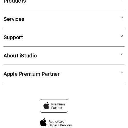
Products
Services
Mac
iPad
Support
AppleCare+
iPhone
Corporate
Diva4D Link
About iStudio
My Account
Diva4D ALTERNATIF
Music
Collection & Delivery
Elush Service Provider
TV & Home
Apple Premium Partner
About Us
Returns & Exchanges
Financing Options
Accessories
Find an iStudio near you
Contact Us
Trade-in
Diva4D Link Alternatif
Why Shop at iStudio
FAQ
Diva4D Login
Elush Corporate Website
Privacy Policy
Site Terms of Use