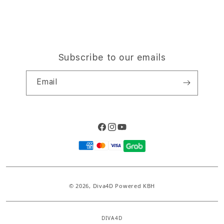
Subscribe to our emails
Email
Facebook
Instagram
YouTube
Payment
methods
© 2026,
Diva4D
Powered KBH
DIVA4D