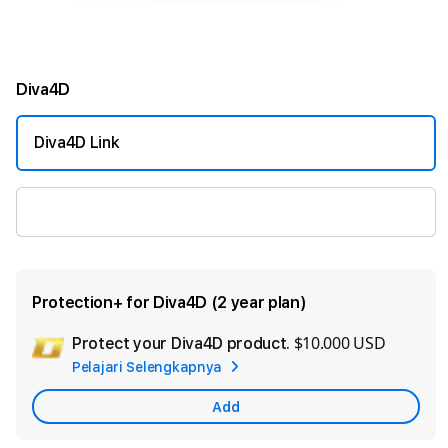
Diva4D
Diva4D Link
Diva4D Login
Protection+ for Diva4D (2 year plan)
$10.000 USD
Protect your Diva4D product.
Add
Pelajari Selengkapnya
Apple
Care
Add