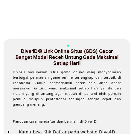
Diva4D🔘 Link Online Situs (GDS) Gacor
Banget Modal Receh Untung Gede Maksimal
Setiap Hari!
Diva4D
merupakan situs game online yang menyediakan
berbagai permainan game online terlengkap dan terbaik di
Indonesia. Cukup bermodalkan receh saja anda dapat
merasakan untung yang maksimal setiap harinya, dengan
sistem yang dirancang agar mudah di pahami oleh pemain
pemula maupun profesional sehingga sangat cepat dan
gampang menang.
Panduan cara mendaftar dan bermain di Diva4D :
Kamu bisa Klik Daftar pada website Diva4D