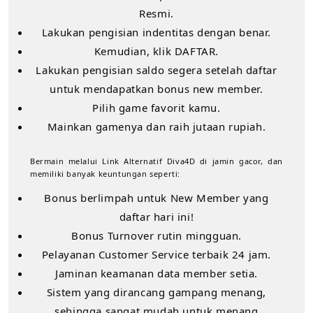
Resmi.
Lakukan pengisian indentitas dengan benar.
Kemudian, klik DAFTAR.
Lakukan pengisian saldo segera setelah daftar
untuk mendapatkan bonus new member.
Pilih game favorit kamu.
Mainkan gamenya dan raih jutaan rupiah.
Bermain melalui Link Alternatif Diva4D di jamin gacor, dan
memiliki banyak keuntungan seperti:
Bonus berlimpah untuk New Member yang
daftar hari ini!
Bonus Turnover rutin mingguan.
Pelayanan Customer Service terbaik 24 jam.
Jaminan keamanan data member setia.
Sistem yang dirancang gampang menang,
sehingga sangat mudah untuk menang