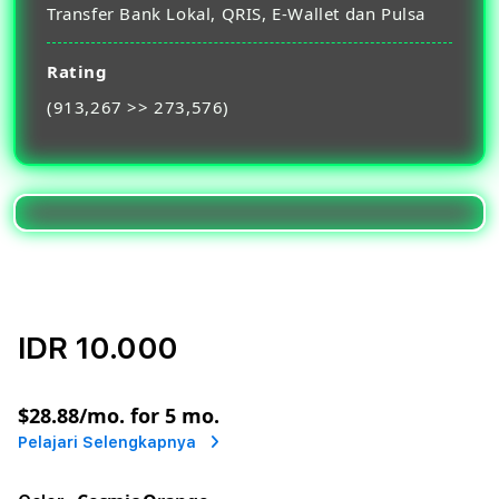
Transfer Bank Lokal, QRIS, E-Wallet dan Pulsa
Rating
(913,267 >> 273,576)
IDR 10.000
or
$28.88
/mo. for 5 mo.
Pelajari Selengkapnya