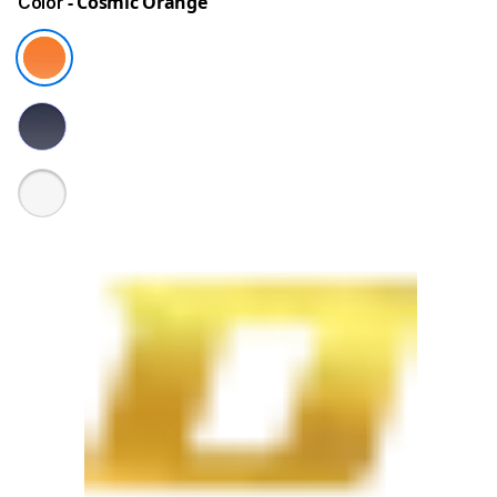
- Cosmic Orange
Color