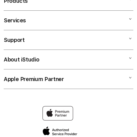
Products
Services
Mac
iPad
Support
AppleCare+
iPhone
Corporate
Diva4D Link
About iStudio
My Account
Diva4D ALTERNATIF
Music
Collection & Delivery
Elush Service Provider
TV & Home
Apple Premium Partner
About Us
Returns & Exchanges
Financing Options
Accessories
Find an iStudio near you
Contact Us
Trade-in
Diva4D Link Alternatif
Why Shop at iStudio
FAQ
Diva4D Login
Elush Corporate Website
Privacy Policy
Site Terms of Use