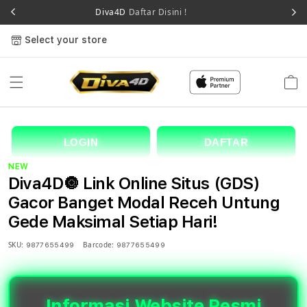
UGA
Diva4D
Daftar Disini !
Select your store
Cart
LOGIN
DAFTAR
NEW
Diva4D🔘 Link Online Situs (GDS)
Gacor Banget Modal Receh Untung
Gede Maksimal Setiap Hari!
SKU:
Barcode:
9877655499
9877655499
Informasi Website Resmi