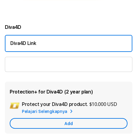
Diva4D
Diva4D Link
Diva4D Login
Protection+ for Diva4D (2 year plan)
$10.000 USD
Protect your Diva4D product.
Add
Pelajari Selengkapnya
Apple
Care
Add