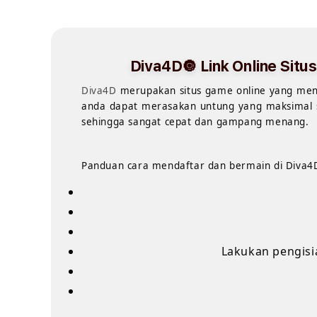
Diva4D🔘 Link Online Sit
Diva4D
merupakan situs game online yang meny
anda dapat merasakan untung yang maksimal s
sehingga sangat cepat dan gampang menang.
Panduan cara mendaftar dan bermain di Diva4D
Lakukan pengisi