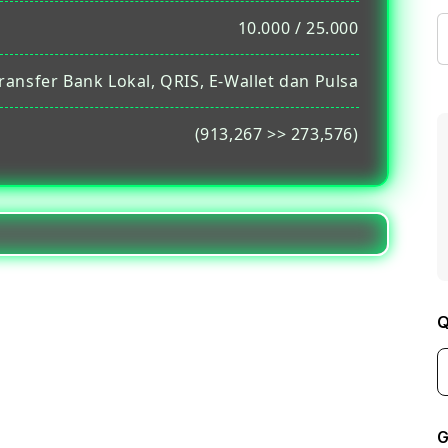
10.000 / 25.000
ransfer Bank Lokal, QRIS, E-Wallet dan Pulsa
(913,267 >> 273,576)
Q
G