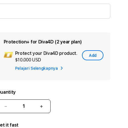
Diva4D Login
Protection+ for Diva4D (2 year plan)
Protect your Diva4D product.
Add
Add
$10.000 USD
Apple
Pelajari Selengkapnya
Care
uantity
Decrease
Increase
quantity
quantity
for
for
et it fast