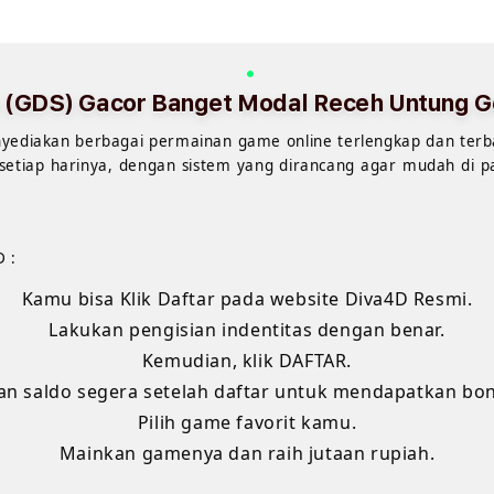
us (GDS) Gacor Banget Modal Receh Untung G
ediakan berbagai permainan game online terlengkap dan terba
etiap harinya, dengan sistem yang dirancang agar mudah di 
 :
Kamu bisa Klik Daftar pada website Diva4D Resmi.
Lakukan pengisian indentitas dengan benar.
Kemudian, klik DAFTAR.
an saldo segera setelah daftar untuk mendapatkan b
Pilih game favorit kamu.
Mainkan gamenya dan raih jutaan rupiah.