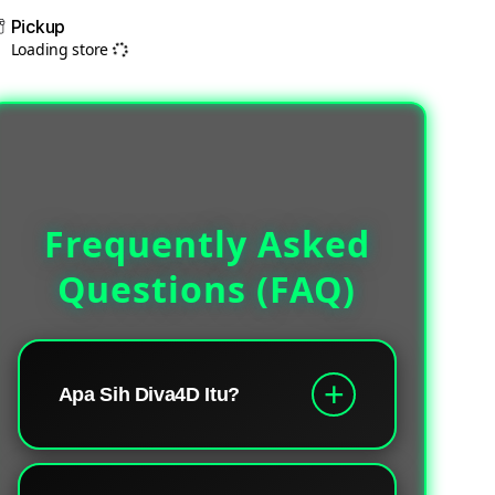
Diva4D🔘
Diva4D🔘
Pickup
Link
Link
Loading store
Online
Online
Situs
Situs
(GDS)
(GDS)
Gacor
Gacor
Banget
Banget
Modal
Modal
Receh
Receh
Frequently Asked
Untung
Untung
Gede
Gede
Questions (FAQ)
Maksimal
Maksimal
Setiap
Setiap
Hari!
Hari!
Apa Sih Diva4D Itu?
Diva4D atau sering disebut GDS
adalah situs game online yang