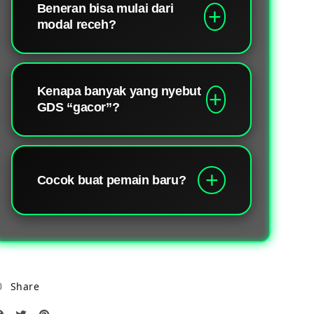
Beneran bisa mulai dari
lagi rame dibicarain para
modal receh?
pemain. Katanya sih terkenal
karena slot yang 'gacor' dan
Katanya sih iya. Banyak pemain
peluang cuannya lumayan sering
mulai dari deposit kecil dulu,
Kenapa banyak yang nyebut
muncul, jadi banyak yang
cuma buat ngetes hoki. Jadi
GDS “gacor”?
nyobain peruntungan di sini.
cocok buat yang pengen main
santai tanpa harus keluar modal
Istilah gacor di kalangan pemain
besar.
berarti game lagi sering kasih
Cocok buat pemain baru?
kemenangan. Di Diva4D, banyak
pemain bilang fitur bonus, free
spin, dan jackpot mini sering
Kalau dari obrolan komunitas,
muncul, makanya komunitas
banyak ampilan game gampang
sering share pola mainnya.
dipahami, pemain baru yang
mulai dari sini karena: Banyak
Share
pilihan permainan, Tampilan