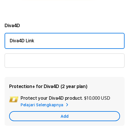
Diva4D
Diva4D Link
Diva4D Login
Protection+ for Diva4D (2 year plan)
$10.000 USD
Protect your Diva4D product.
Add
Pelajari Selengkapnya
Apple
Care
Add