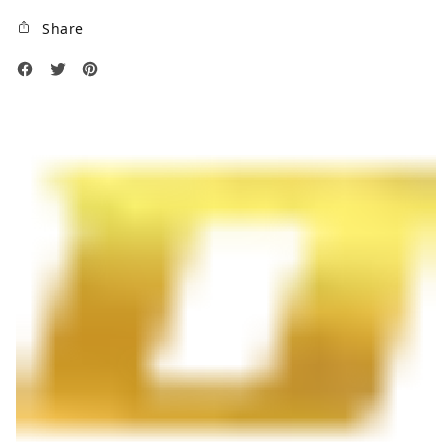
Banyak pilihan permainan, Tampilan
Share
game gampang dipahami, Modal awal
bisa kecil