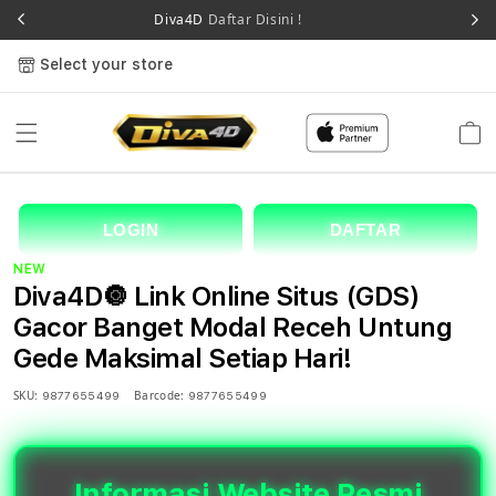
UGA
Diva4D
Daftar Disini !
Select your store
Cart
LOGIN
DAFTAR
NEW
Diva4D🔘 Link Online Situs (GDS)
Gacor Banget Modal Receh Untung
Gede Maksimal Setiap Hari!
SKU:
Barcode:
9877655499
9877655499
Informasi Website Resmi