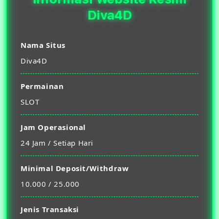
Diva4D
Nama Situs
Diva4D
Permainan
SLOT
Jam Operasional
24 Jam / Setiap Hari
Minimal Deposit/Withdraw
10.000 / 25.000
Jenis Transaksi