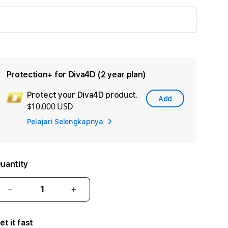
Diva4D Login
Protection+ for Diva4D (2 year plan)
Protect your Diva4D product.
Add
Add
$10.000 USD
Apple
Pelajari Selengkapnya
Care
uantity
Decrease
Increase
quantity
quantity
for
for
et it fast