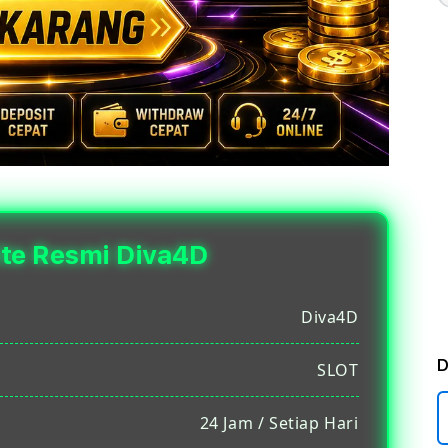
ite Resmi Diva4D
Diva4D
D
SLOT
24 Jam / Setiap Hari