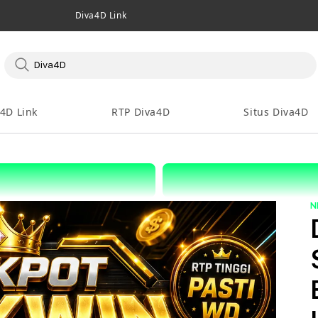
Diva4D Link
4D Link
RTP Diva4D
Situs Diva4D
N