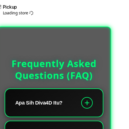
Diva4D🔘
Diva4D🔘
Pickup
Link
Link
Loading store
Online
Online
Situs
Situs
(GDS)
(GDS)
Gacor
Gacor
Banget
Banget
Modal
Modal
Receh
Receh
Frequently Asked
Untung
Untung
Gede
Gede
Questions (FAQ)
Maksimal
Maksimal
Setiap
Setiap
Hari!
Hari!
Apa Sih Diva4D Itu?
Diva4D atau sering disebut GDS
adalah situs game online yang