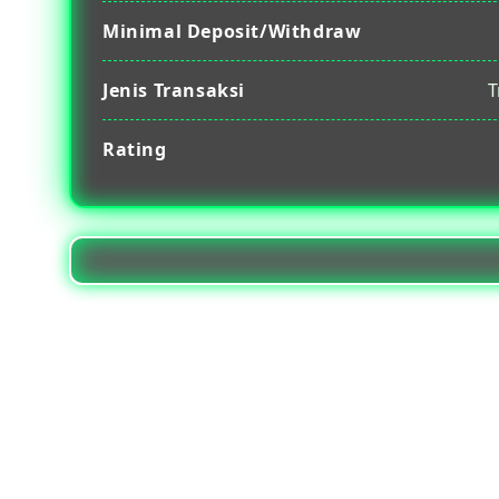
Minimal Deposit/Withdraw
Jenis Transaksi
T
Rating