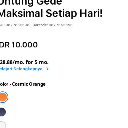
Untung Gede
Maksimal Setiap Hari!
KU:
Barcode:
9877855898
9877855898
IDR 10.000
r
28.88
/mo. for 5 mo.
elajari Selengkapnya
- Cosmic Orange
olor