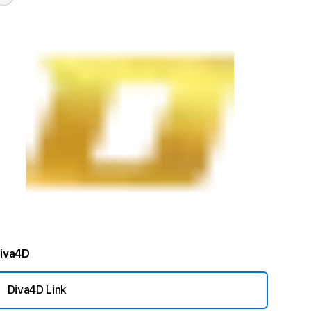
iva4D
Diva4D Link