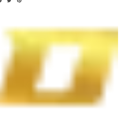
game gampang dipahami, Modal
awal bisa kecil