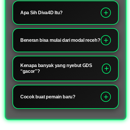
Setiap
Setia
Hari!
Hari!
Apa Sih Diva4D Itu?
Diva4D atau sering disebut GDS adalah
situs game online yang lagi rame
Beneran bisa mulai dari modal receh?
dibicarain para pemain. Katanya sih
terkenal karena slot yang 'gacor' dan
Katanya sih iya. Banyak pemain mulai
peluang cuannya lumayan sering muncul,
dari deposit kecil dulu, cuma buat ngetes
Kenapa banyak yang nyebut GDS
jadi banyak yang nyobain peruntungan di
hoki. Jadi cocok buat yang pengen main
“gacor”?
sini.
santai tanpa harus keluar modal besar.
Istilah gacor di kalangan pemain berarti
game lagi sering kasih kemenangan. Di
Cocok buat pemain baru?
Diva4D, banyak pemain bilang fitur
bonus, free spin, dan jackpot mini sering
Kalau dari obrolan komunitas, banyak
muncul, makanya komunitas sering share
ampilan game gampang dipahami,
pola mainnya.
pemain baru yang mulai dari sini karena: