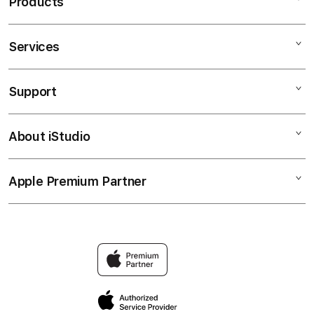
Products
Services
Mac
iPad
Support
AppleCare+
iPhone
Corporate
Diva4D Link
About iStudio
My Account
Diva4D ALTERNATIF
Music
Collection & Delivery
Elush Service Provider
TV & Home
Apple Premium Partner
About Us
Returns & Exchanges
Financing Options
Accessories
Find an iStudio near you
Contact Us
Trade-in
Diva4D Link Alternatif
Why Shop at iStudio
FAQ
Diva4D Login
Elush Corporate Website
Privacy Policy
Site Terms of Use