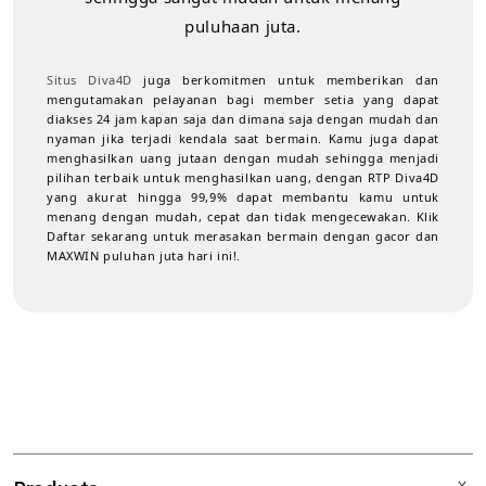
puluhaan juta.
Situs Diva4D
juga berkomitmen untuk memberikan dan
mengutamakan pelayanan bagi member setia yang dapat
diakses 24 jam kapan saja dan dimana saja dengan mudah dan
nyaman jika terjadi kendala saat bermain. Kamu juga dapat
menghasilkan uang jutaan dengan mudah sehingga menjadi
pilihan terbaik untuk menghasilkan uang, dengan RTP Diva4D
yang akurat hingga 99,9% dapat membantu kamu untuk
menang dengan mudah, cepat dan tidak mengecewakan. Klik
Daftar sekarang untuk merasakan bermain dengan gacor dan
MAXWIN puluhan juta hari ini!.