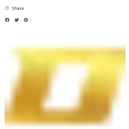
Banyak pilihan permainan, Tampilan
Share
game gampang dipahami, Modal awal
bisa kecil