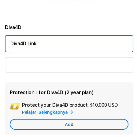
Diva4D
Diva4D Link
Diva4D Login
Protection+ for Diva4D (2 year plan)
$10.000 USD
Protect your Diva4D product.
Add
Pelajari Selengkapnya
Apple
Care
Add