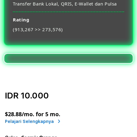
Transfer Bank Lokal, QRIS, E-Wallet dan Pulsa
Rating
(913,267 >> 273,576)
IDR 10.000
or
$28.88
/mo. for 5 mo.
Pelajari Selengkapnya