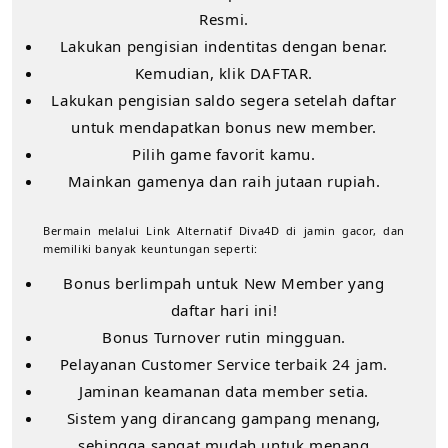
Resmi.
Lakukan pengisian indentitas dengan benar.
Kemudian, klik DAFTAR.
Lakukan pengisian saldo segera setelah daftar
untuk mendapatkan bonus new member.
Pilih game favorit kamu.
Mainkan gamenya dan raih jutaan rupiah.
Bermain melalui Link Alternatif Diva4D di jamin gacor, dan
memiliki banyak keuntungan seperti:
Bonus berlimpah untuk New Member yang
daftar hari ini!
Bonus Turnover rutin mingguan.
Pelayanan Customer Service terbaik 24 jam.
Jaminan keamanan data member setia.
Sistem yang dirancang gampang menang,
sehingga sangat mudah untuk menang