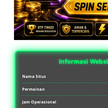
Open
of
1
/
12
media
1
in
modal
Informasi Webs
Nama Situs
Permainan
Jam Operasional