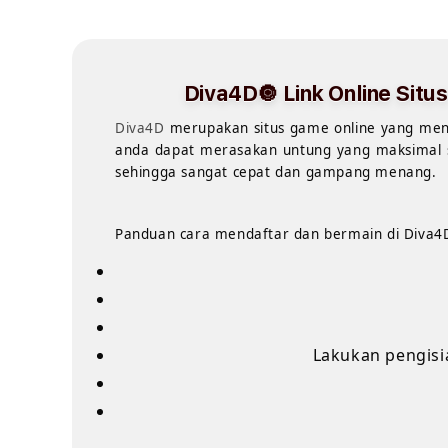
Diva4D🔘 Link Online Sit
Diva4D
merupakan situs game online yang meny
anda dapat merasakan untung yang maksimal s
sehingga sangat cepat dan gampang menang.
Panduan cara mendaftar dan bermain di Diva4D
Lakukan pengisi