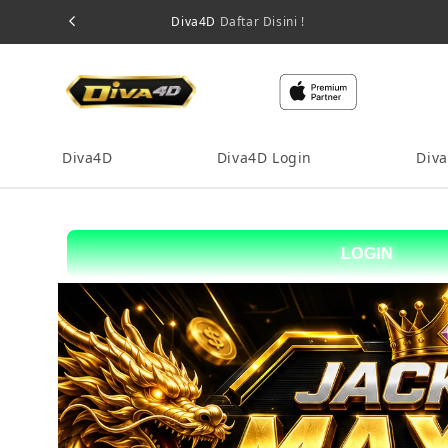
ARANG
Diva4D
Daftar Disini !
Diva4D
Diva4D Login
Diva
LOGIN
Skip to
product
information