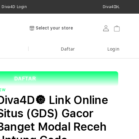
Diva4D Login
Diva4D Link Alterna
Select your store
Log in
Cart
Daftar
Login
DAFTAR
EW
Diva4D🔘 Link Online
Situs (GDS) Gacor
Banget Modal Receh