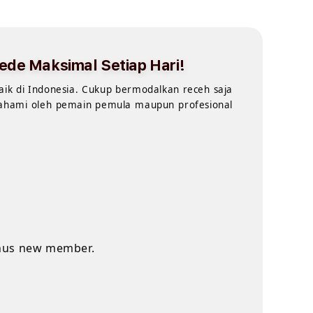
ede Maksimal Setiap Hari!
ik di Indonesia. Cukup bermodalkan receh saja
pahami oleh pemain pemula maupun profesional
onus new member.