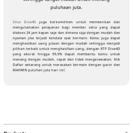
puluhaan juta.
Situs Diva4D
juga berkomitmen untuk memberikan dan
mengutamakan pelayanan bagi member setia yang dapat
diakses 24 jam kapan saja dan dimana saja dengan mudah dan
nyaman jika terjadi kendala saat bermain. Kamu juga dapat
menghasilkan uang jutaan dengan mudah sehingga menjadi
pilihan terbaik untuk menghasilkan uang, dengan RTP Diva4D
yang akurat hingga 99,9% dapat membantu kamu untuk
menang dengan mudah, cepat dan tidak mengecewakan. Klik
Daftar sekarang untuk merasakan bermain dengan gacor dan
MAXWIN puluhan juta hari ini!.