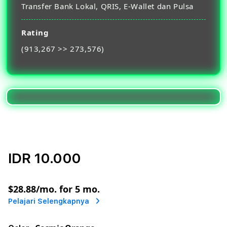
Transfer Bank Lokal, QRIS, E-Wallet dan Pulsa
Rating
(913,267 >> 273,576)
IDR 10.000
or
$28.88
/mo. for 5 mo.
Pelajari Selengkapnya