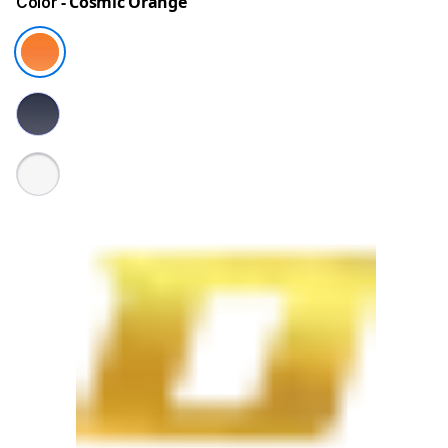
- Cosmic Orange
Color