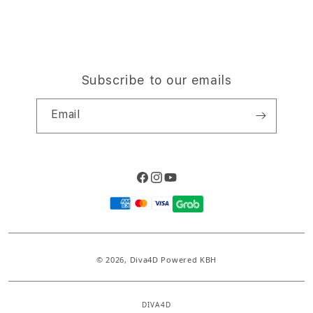
Subscribe to our emails
Email
Facebook
Instagram
YouTube
Payment
methods
© 2026,
Diva4D
Powered KBH
DIVA4D