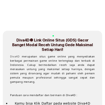
Diva4D🔘 Link Online Situs (GDS) Gacor
Banget Modal Receh Untung Gede Maksimal
Setiap Hari!
Diva4D
merupakan situs game online yang menyediakan
berbagai permainan game online terlengkap dan terbaik di
Indonesia. Cukup bermodalkan receh saja anda dapat
merasakan untung yang maksimal setiap harinya, dengan
sistem yang dirancang agar mudah di pahami oleh pemain
pemula maupun profesional sehingga sangat cepat dan
gampang menang.
Panduan cara mendaftar dan bermain di Diva4D :
Kamu bisa Klik Daftar pada website Diva4D