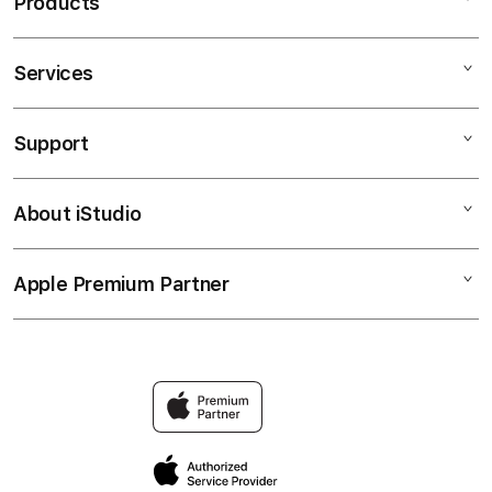
Products
Services
Mac
iPad
Support
AppleCare+
iPhone
Corporate
Diva4D Link
About iStudio
My Account
Diva4D ALTERNATIF
Music
Collection & Delivery
Elush Service Provider
TV & Home
Apple Premium Partner
About Us
Returns & Exchanges
Financing Options
Accessories
Find an iStudio near you
Contact Us
Trade-in
Diva4D Link Alternatif
Why Shop at iStudio
FAQ
Diva4D Login
Elush Corporate Website
Privacy Policy
Site Terms of Use