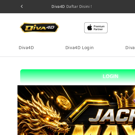
ARANG
Diva4D
Daftar Disini !
Diva4D
Diva4D Login
Diva
LOGIN
Skip to
product
information