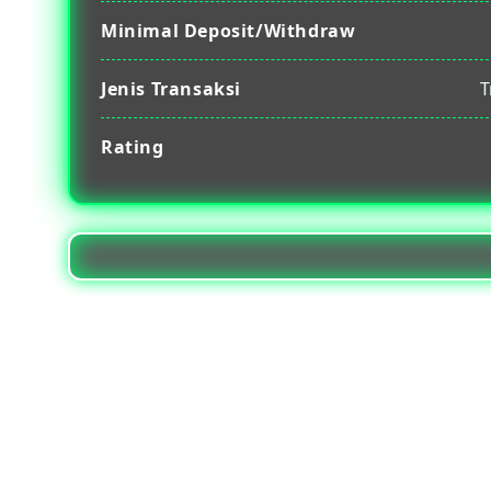
Minimal Deposit/Withdraw
Jenis Transaksi
T
Rating