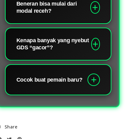
Beneran bisa mulai dari
lagi rame dibicarain para
modal receh?
pemain. Katanya sih terkenal
karena slot yang 'gacor' dan
Katanya sih iya. Banyak pemain
peluang cuannya lumayan sering
mulai dari deposit kecil dulu,
Kenapa banyak yang nyebut
muncul, jadi banyak yang
cuma buat ngetes hoki. Jadi
GDS “gacor”?
nyobain peruntungan di sini.
cocok buat yang pengen main
santai tanpa harus keluar modal
Istilah gacor di kalangan pemain
besar.
berarti game lagi sering kasih
Cocok buat pemain baru?
kemenangan. Di Diva4D, banyak
pemain bilang fitur bonus, free
spin, dan jackpot mini sering
Kalau dari obrolan komunitas,
muncul, makanya komunitas
banyak ampilan game gampang
sering share pola mainnya.
dipahami, pemain baru yang
mulai dari sini karena: Banyak
Share
pilihan permainan, Tampilan