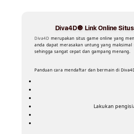
Diva4D🔘 Link Online Sit
Diva4D
merupakan situs game online yang meny
anda dapat merasakan untung yang maksimal s
sehingga sangat cepat dan gampang menang.
Panduan cara mendaftar dan bermain di Diva4D
Lakukan pengisi