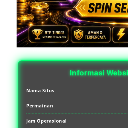
Open
of
1
/
12
media
1
in
modal
Informasi Webs
Nama Situs
Permainan
Jam Operasional