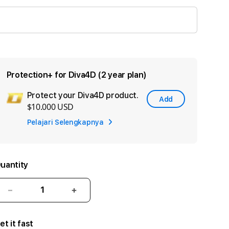
Diva4D Login
Protection+ for Diva4D (2 year plan)
Protect your Diva4D product.
Add
Add
$10.000 USD
Apple
Pelajari Selengkapnya
Care
uantity
Decrease
Increase
quantity
quantity
for
for
et it fast