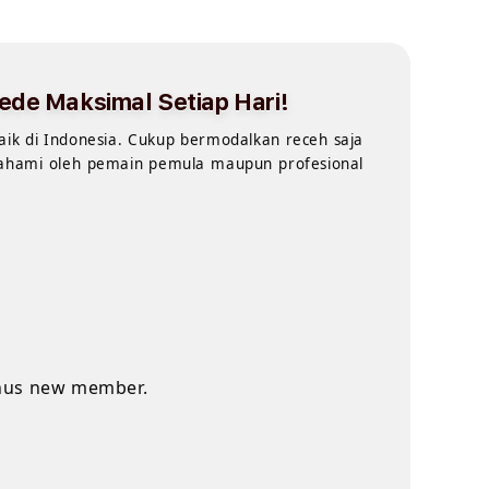
ede Maksimal Setiap Hari!
ik di Indonesia. Cukup bermodalkan receh saja
pahami oleh pemain pemula maupun profesional
onus new member.