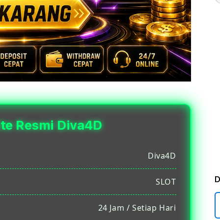
ite Resmi Diva4D
Diva4D
D
SLOT
24 Jam / Setiap Hari