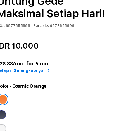
Untung Gede
Maksimal Setiap Hari!
KU:
Barcode:
9877855898
9877855898
IDR 10.000
r
28.88
/mo. for 5 mo.
elajari Selengkapnya
- Cosmic Orange
olor