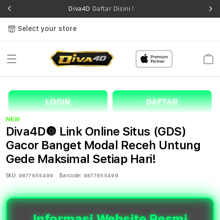
UGA
Diva4D
Daftar Disini !
Select your store
Cart
LOGIN
DAFTAR
NEW
Diva4D🔘 Link Online Situs (GDS)
Gacor Banget Modal Receh Untung
Gede Maksimal Setiap Hari!
SKU:
Barcode:
9877655499
9877655499
Informasi Website Resmi