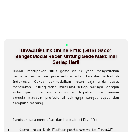
Diva4D🔘 Link Online Situs (GDS) Gacor
Banget Modal Receh Untung Gede Maksimal
Setiap Hari!
Diva4D
merupakan situs game online yang menyediakan
berbagai permainan game online terlengkap dan terbaik di
Indonesia. Cukup bermodalkan receh saja anda dapat
merasakan untung yang maksimal setiap harinya, dengan
sistem yang dirancang agar mudah di pahami oleh pemain
pemula maupun profesional sehingga sangat cepat dan
gampang menang.
Panduan cara mendaftar dan bermain di Diva4D :
Kamu bisa Klik Daftar pada website Diva4D