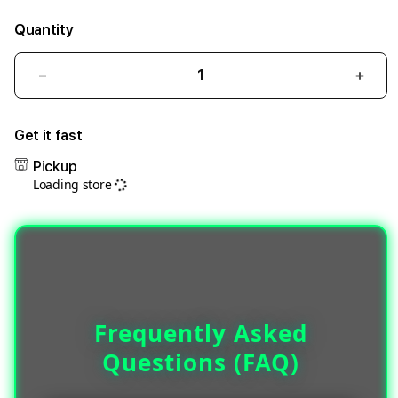
Quantity
Decrease
Incre
quantity
quant
for
for
Get it fast
Diva4D🔘
Diva
Pickup
Link
Link
Loading store
Online
Onli
Situs
Situs
(GDS)
(GDS
Gacor
Gaco
Banget
Bang
Modal
Moda
Receh
Rece
Frequently Asked
Untung
Untu
Questions (FAQ)
Gede
Gede
Maksimal
Maks