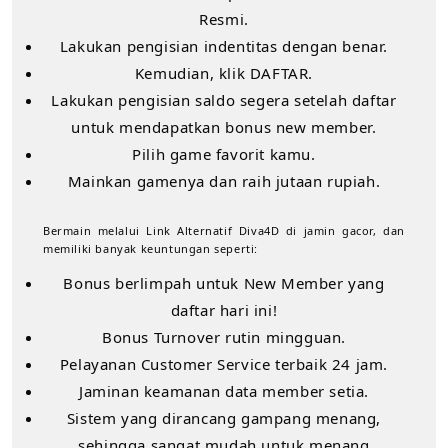
Resmi.
Lakukan pengisian indentitas dengan benar.
Kemudian, klik DAFTAR.
Lakukan pengisian saldo segera setelah daftar
untuk mendapatkan bonus new member.
Pilih game favorit kamu.
Mainkan gamenya dan raih jutaan rupiah.
Bermain melalui Link Alternatif Diva4D di jamin gacor, dan
memiliki banyak keuntungan seperti:
Bonus berlimpah untuk New Member yang
daftar hari ini!
Bonus Turnover rutin mingguan.
Pelayanan Customer Service terbaik 24 jam.
Jaminan keamanan data member setia.
Sistem yang dirancang gampang menang,
sehingga sangat mudah untuk menang