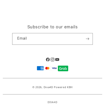
Subscribe to our emails
Email
Facebook
Instagram
YouTube
Payment
methods
© 2026,
Diva4D
Powered KBH
DIVA4D