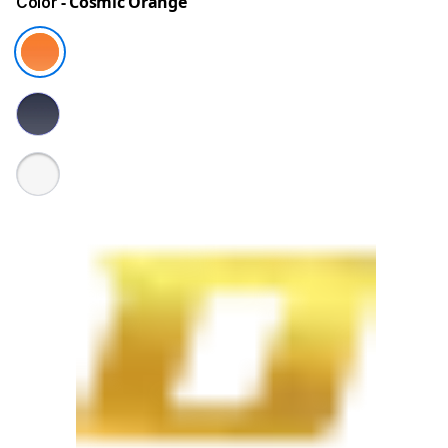
- Cosmic Orange
Color