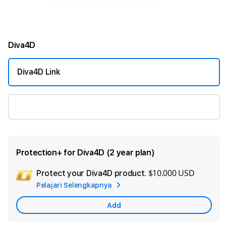
Diva4D
Diva4D Link
Diva4D Login
Protection+ for Diva4D (2 year plan)
$10.000 USD
Protect your Diva4D product.
Add
Pelajari Selengkapnya
Apple
Care
Add