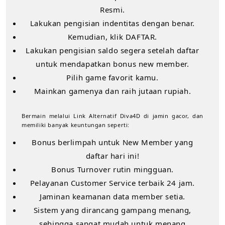
Resmi.
Lakukan pengisian indentitas dengan benar.
Kemudian, klik DAFTAR.
Lakukan pengisian saldo segera setelah daftar
untuk mendapatkan bonus new member.
Pilih game favorit kamu.
Mainkan gamenya dan raih jutaan rupiah.
Bermain melalui Link Alternatif Diva4D di jamin gacor, dan
memiliki banyak keuntungan seperti:
Bonus berlimpah untuk New Member yang
daftar hari ini!
Bonus Turnover rutin mingguan.
Pelayanan Customer Service terbaik 24 jam.
Jaminan keamanan data member setia.
Sistem yang dirancang gampang menang,
sehingga sangat mudah untuk menang