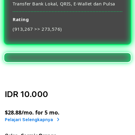
Transfer Bank Lokal, QRIS, E-Wallet dan Pulsa
Rating
(913,267 >> 273,576)
IDR 10.000
or
$28.88
/mo. for 5 mo.
Pelajari Selengkapnya