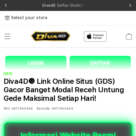
UGA
Diva4D
Daftar Disini !
Select your store
Cart
LOGIN
DAFTAR
NEW
Diva4D🔘 Link Online Situs (GDS)
Gacor Banget Modal Receh Untung
Gede Maksimal Setiap Hari!
SKU:
Barcode:
9877655499
9877655499
Informasi Website Resmi