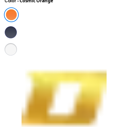
- Cosmic Orange
Color