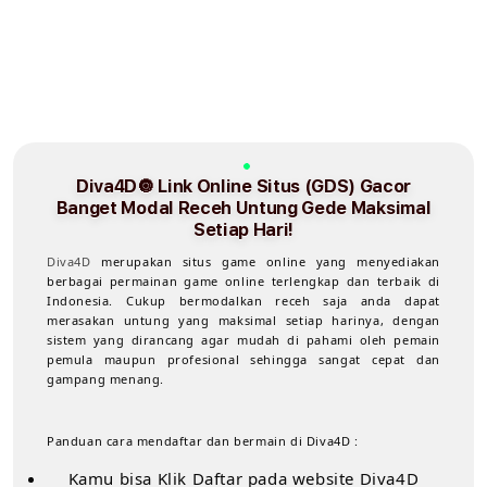
Diva4D🔘 Link Online Situs (GDS) Gacor
Banget Modal Receh Untung Gede Maksimal
Setiap Hari!
Diva4D
merupakan situs game online yang menyediakan
berbagai permainan game online terlengkap dan terbaik di
Indonesia. Cukup bermodalkan receh saja anda dapat
merasakan untung yang maksimal setiap harinya, dengan
sistem yang dirancang agar mudah di pahami oleh pemain
pemula maupun profesional sehingga sangat cepat dan
gampang menang.
Panduan cara mendaftar dan bermain di Diva4D :
Kamu bisa Klik Daftar pada website Diva4D