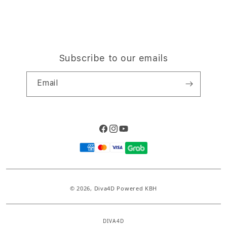
Subscribe to our emails
Email
Facebook
Instagram
YouTube
Payment
methods
© 2026,
Diva4D
Powered KBH
DIVA4D