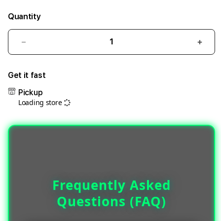
Quantity
Decrease
Incre
quantity
quant
for
for
Get it fast
Diva4D🔘
Diva
Pickup
Link
Link
Loading store
Online
Onli
Situs
Situs
(GDS)
(GDS
Gacor
Gaco
Banget
Bang
Modal
Moda
Receh
Rece
Frequently Asked
Untung
Untu
Questions (FAQ)
Gede
Gede
Maksimal
Maks