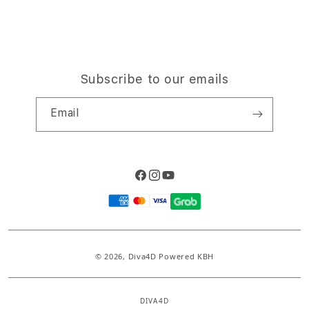
Subscribe to our emails
Email
Facebook
Instagram
YouTube
Payment
methods
© 2026,
Diva4D
Powered KBH
DIVA4D