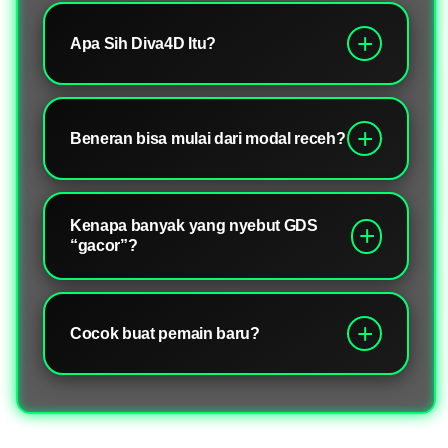
Setiap
Setia
Hari!
Hari!
Apa Sih Diva4D Itu?
Diva4D atau sering disebut GDS adalah
situs game online yang lagi rame
Beneran bisa mulai dari modal receh?
dibicarain para pemain. Katanya sih
terkenal karena slot yang 'gacor' dan
Katanya sih iya. Banyak pemain mulai
peluang cuannya lumayan sering muncul,
dari deposit kecil dulu, cuma buat ngetes
Kenapa banyak yang nyebut GDS
jadi banyak yang nyobain peruntungan di
hoki. Jadi cocok buat yang pengen main
“gacor”?
sini.
santai tanpa harus keluar modal besar.
Istilah gacor di kalangan pemain berarti
game lagi sering kasih kemenangan. Di
Cocok buat pemain baru?
Diva4D, banyak pemain bilang fitur
bonus, free spin, dan jackpot mini sering
Kalau dari obrolan komunitas, banyak
muncul, makanya komunitas sering share
ampilan game gampang dipahami,
pola mainnya.
pemain baru yang mulai dari sini karena: