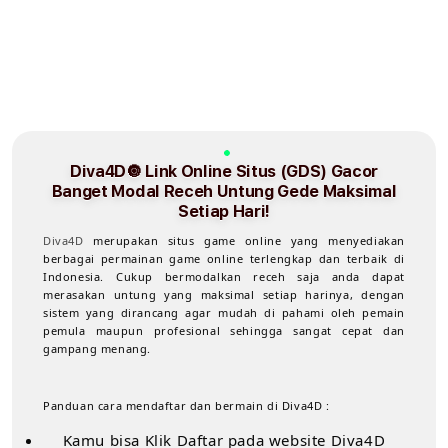
Diva4D🔘 Link Online Situs (GDS) Gacor
Banget Modal Receh Untung Gede Maksimal
Setiap Hari!
Diva4D
merupakan situs game online yang menyediakan
berbagai permainan game online terlengkap dan terbaik di
Indonesia. Cukup bermodalkan receh saja anda dapat
merasakan untung yang maksimal setiap harinya, dengan
sistem yang dirancang agar mudah di pahami oleh pemain
pemula maupun profesional sehingga sangat cepat dan
gampang menang.
Panduan cara mendaftar dan bermain di Diva4D :
Kamu bisa Klik Daftar pada website Diva4D