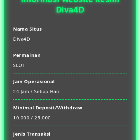
Diva4D
Nama Situs
Diva4D
Permainan
SLOT
Jam Operasional
24 Jam / Setiap Hari
Minimal Deposit/Withdraw
10.000 / 25.000
Jenis Transaksi