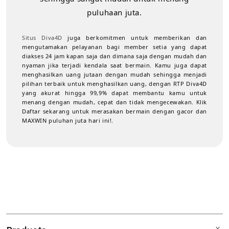
puluhaan juta.
Situs Diva4D
juga berkomitmen untuk memberikan dan
mengutamakan pelayanan bagi member setia yang dapat
diakses 24 jam kapan saja dan dimana saja dengan mudah dan
nyaman jika terjadi kendala saat bermain. Kamu juga dapat
menghasilkan uang jutaan dengan mudah sehingga menjadi
pilihan terbaik untuk menghasilkan uang, dengan RTP Diva4D
yang akurat hingga 99,9% dapat membantu kamu untuk
menang dengan mudah, cepat dan tidak mengecewakan. Klik
Daftar sekarang untuk merasakan bermain dengan gacor dan
MAXWIN puluhan juta hari ini!.