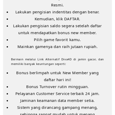
Resmi.
Lakukan pengisian indentitas dengan benar.
Kemudian, klik DAFTAR.
Lakukan pengisian saldo segera setelah daftar
untuk mendapatkan bonus new member.
Pilih game favorit kamu.
Mainkan gamenya dan raih jutaan rupiah.
Bermain melalui Link Alternatif Diva4D di jamin gacor, dan
memiliki banyak keuntungan seperti:
Bonus berlimpah untuk New Member yang
daftar hari ini!
Bonus Turnover rutin mingguan.
Pelayanan Customer Service terbaik 24 jam.
Jaminan keamanan data member setia.
Sistem yang dirancang gampang menang,
sehingga sangat mudah untuk menang