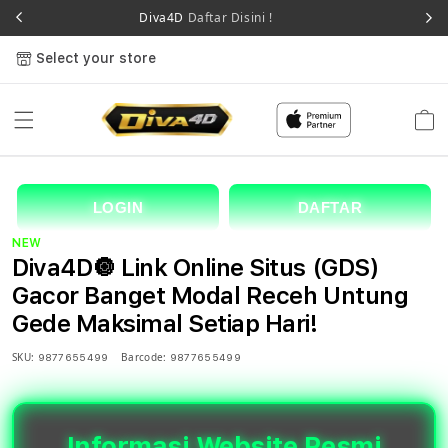
UGA
Diva4D
Daftar Disini !
Select your store
Cart
LOGIN
DAFTAR
NEW
Diva4D🔘 Link Online Situs (GDS)
Gacor Banget Modal Receh Untung
Gede Maksimal Setiap Hari!
SKU:
Barcode:
9877655499
9877655499
Informasi Website Resmi