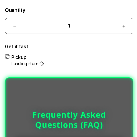
Quantity
Decrease
Incre
quantity
quant
for
for
Get it fast
Diva4D🔘
Diva
Pickup
Link
Link
Loading store
Online
Onli
Situs
Situs
(GDS)
(GDS
Gacor
Gaco
Banget
Bang
Modal
Moda
Receh
Rece
Frequently Asked
Untung
Untu
Questions (FAQ)
Gede
Gede
Maksimal
Maks