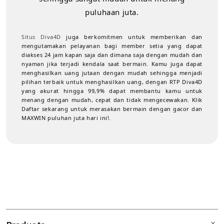
puluhaan juta.
Situs Diva4D
juga berkomitmen untuk memberikan dan
mengutamakan pelayanan bagi member setia yang dapat
diakses 24 jam kapan saja dan dimana saja dengan mudah dan
nyaman jika terjadi kendala saat bermain. Kamu juga dapat
menghasilkan uang jutaan dengan mudah sehingga menjadi
pilihan terbaik untuk menghasilkan uang, dengan RTP Diva4D
yang akurat hingga 99,9% dapat membantu kamu untuk
menang dengan mudah, cepat dan tidak mengecewakan. Klik
Daftar sekarang untuk merasakan bermain dengan gacor dan
MAXWIN puluhan juta hari ini!.