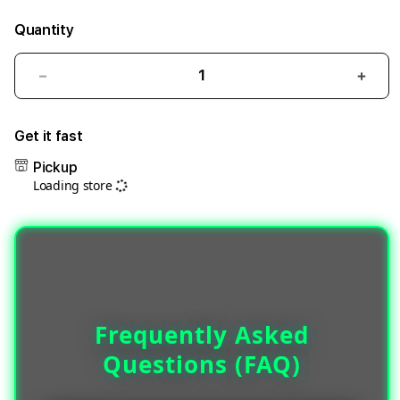
Quantity
Decrease
Incre
quantity
quant
for
for
Get it fast
Diva4D🔘
Diva
Pickup
Link
Link
Loading store
Online
Onli
Situs
Situs
(GDS)
(GDS
Gacor
Gaco
Banget
Bang
Modal
Moda
Receh
Rece
Frequently Asked
Untung
Untu
Questions (FAQ)
Gede
Gede
Maksimal
Maks