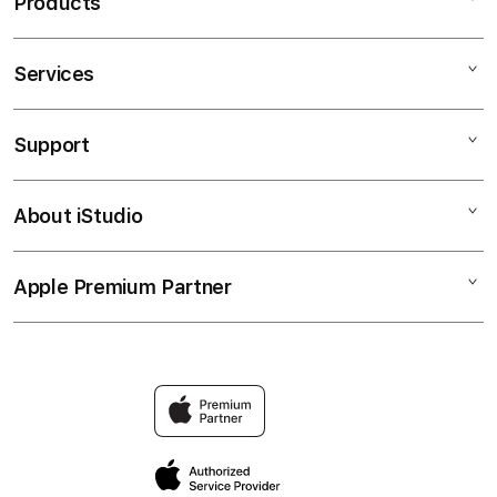
Products
Services
Mac
iPad
Support
AppleCare+
iPhone
Corporate
Diva4D Link
About iStudio
My Account
Diva4D ALTERNATIF
Music
Collection & Delivery
Elush Service Provider
TV & Home
Apple Premium Partner
About Us
Returns & Exchanges
Financing Options
Accessories
Find an iStudio near you
Contact Us
Trade-in
Diva4D Link Alternatif
Why Shop at iStudio
FAQ
Diva4D Login
Elush Corporate Website
Privacy Policy
Site Terms of Use