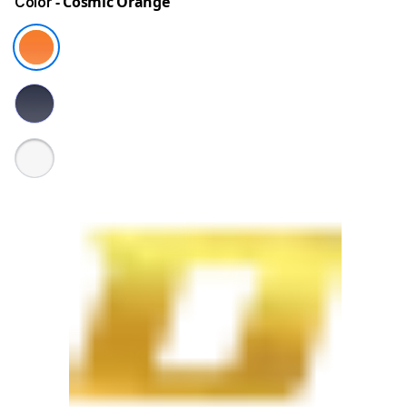
- Cosmic Orange
Color