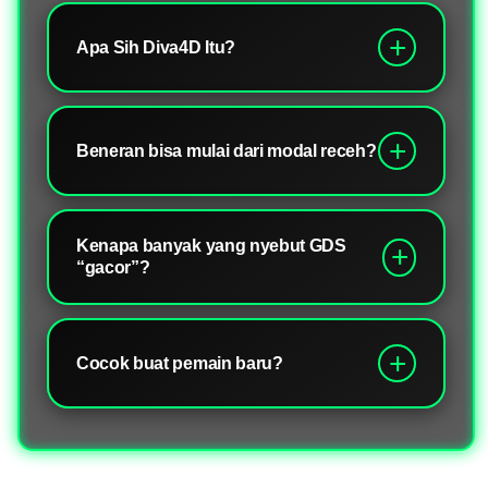
Setiap
Setia
Hari!
Hari!
Apa Sih Diva4D Itu?
Diva4D atau sering disebut GDS adalah
situs game online yang lagi rame
Beneran bisa mulai dari modal receh?
dibicarain para pemain. Katanya sih
terkenal karena slot yang 'gacor' dan
Katanya sih iya. Banyak pemain mulai
peluang cuannya lumayan sering muncul,
dari deposit kecil dulu, cuma buat ngetes
Kenapa banyak yang nyebut GDS
jadi banyak yang nyobain peruntungan di
hoki. Jadi cocok buat yang pengen main
“gacor”?
sini.
santai tanpa harus keluar modal besar.
Istilah gacor di kalangan pemain berarti
game lagi sering kasih kemenangan. Di
Cocok buat pemain baru?
Diva4D, banyak pemain bilang fitur
bonus, free spin, dan jackpot mini sering
Kalau dari obrolan komunitas, banyak
muncul, makanya komunitas sering share
ampilan game gampang dipahami,
pola mainnya.
pemain baru yang mulai dari sini karena: