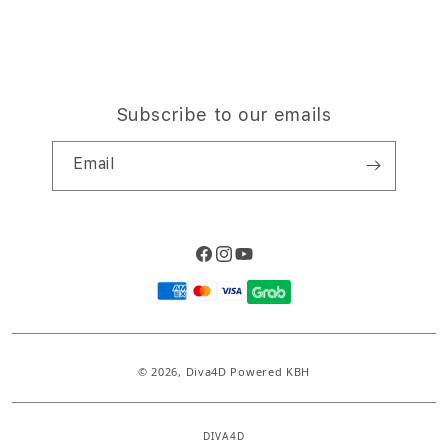
Subscribe to our emails
Email
Facebook
Instagram
YouTube
Payment
methods
© 2026,
Diva4D
Powered KBH
DIVA4D