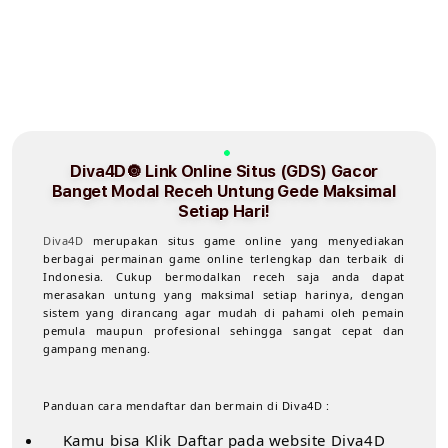
Diva4D🔘 Link Online Situs (GDS) Gacor
Banget Modal Receh Untung Gede Maksimal
Setiap Hari!
Diva4D
merupakan situs game online yang menyediakan
berbagai permainan game online terlengkap dan terbaik di
Indonesia. Cukup bermodalkan receh saja anda dapat
merasakan untung yang maksimal setiap harinya, dengan
sistem yang dirancang agar mudah di pahami oleh pemain
pemula maupun profesional sehingga sangat cepat dan
gampang menang.
Panduan cara mendaftar dan bermain di Diva4D :
Kamu bisa Klik Daftar pada website Diva4D