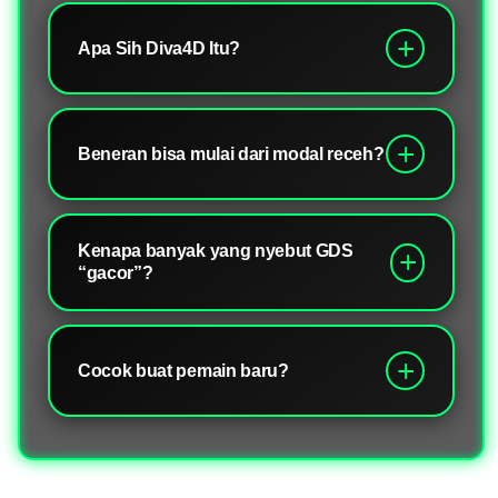
Setiap
Setia
Hari!
Hari!
Apa Sih Diva4D Itu?
Diva4D atau sering disebut GDS adalah
situs game online yang lagi rame
Beneran bisa mulai dari modal receh?
dibicarain para pemain. Katanya sih
terkenal karena slot yang 'gacor' dan
Katanya sih iya. Banyak pemain mulai
peluang cuannya lumayan sering muncul,
dari deposit kecil dulu, cuma buat ngetes
Kenapa banyak yang nyebut GDS
jadi banyak yang nyobain peruntungan di
hoki. Jadi cocok buat yang pengen main
“gacor”?
sini.
santai tanpa harus keluar modal besar.
Istilah gacor di kalangan pemain berarti
game lagi sering kasih kemenangan. Di
Cocok buat pemain baru?
Diva4D, banyak pemain bilang fitur
bonus, free spin, dan jackpot mini sering
Kalau dari obrolan komunitas, banyak
muncul, makanya komunitas sering share
ampilan game gampang dipahami,
pola mainnya.
pemain baru yang mulai dari sini karena: