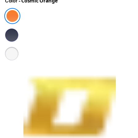
- Cosmic Orange
Color