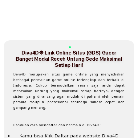
Diva4D🔘 Link Online Situs (GDS) Gacor
Banget Modal Receh Untung Gede Maksimal
Setiap Hari!
Diva4D
merupakan situs game online yang menyediakan
berbagai permainan game online terlengkap dan terbaik di
Indonesia. Cukup bermodalkan receh saja anda dapat
merasakan untung yang maksimal setiap harinya, dengan
sistem yang dirancang agar mudah di pahami oleh pemain
pemula maupun profesional sehingga sangat cepat dan
gampang menang.
Panduan cara mendaftar dan bermain di Diva4D :
Kamu bisa Klik Daftar pada website Diva4D