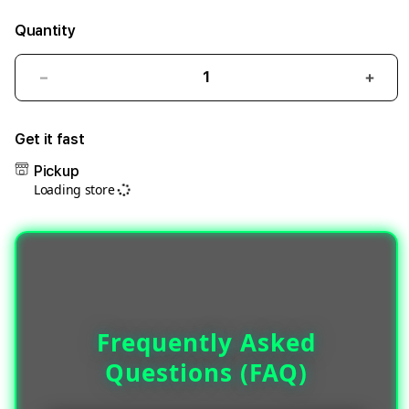
Quantity
Decrease
Incre
quantity
quant
for
for
Get it fast
Diva4D🔘
Diva
Pickup
Link
Link
Loading store
Online
Onli
Situs
Situs
(GDS)
(GDS
Gacor
Gaco
Banget
Bang
Modal
Moda
Receh
Rece
Frequently Asked
Untung
Untu
Questions (FAQ)
Gede
Gede
Maksimal
Maks