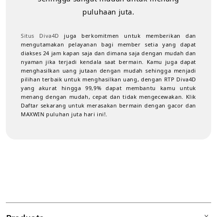
puluhaan juta.
Situs Diva4D
juga berkomitmen untuk memberikan dan
mengutamakan pelayanan bagi member setia yang dapat
diakses 24 jam kapan saja dan dimana saja dengan mudah dan
nyaman jika terjadi kendala saat bermain. Kamu juga dapat
menghasilkan uang jutaan dengan mudah sehingga menjadi
pilihan terbaik untuk menghasilkan uang, dengan RTP Diva4D
yang akurat hingga 99,9% dapat membantu kamu untuk
menang dengan mudah, cepat dan tidak mengecewakan. Klik
Daftar sekarang untuk merasakan bermain dengan gacor dan
MAXWIN puluhan juta hari ini!.