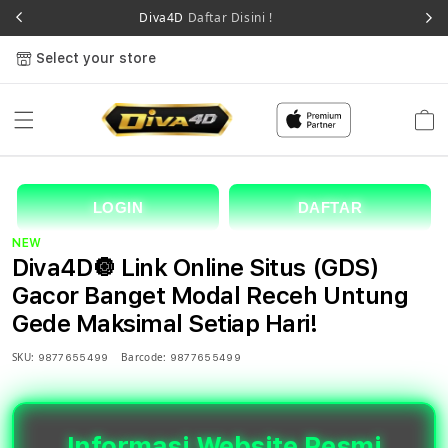
UGA
Diva4D
Daftar Disini !
Select your store
Cart
LOGIN
DAFTAR
NEW
Diva4D🔘 Link Online Situs (GDS)
Gacor Banget Modal Receh Untung
Gede Maksimal Setiap Hari!
SKU:
Barcode:
9877655499
9877655499
Informasi Website Resmi