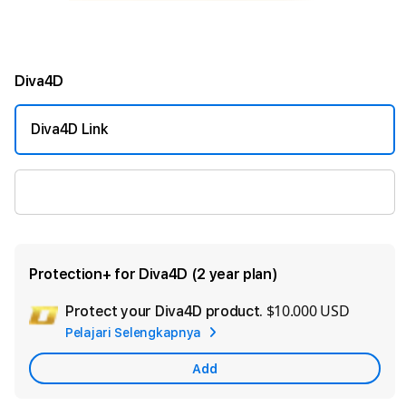
Diva4D
Diva4D Link
Diva4D Login
Protection+ for Diva4D (2 year plan)
$10.000 USD
Protect your Diva4D product.
Add
Pelajari Selengkapnya
Apple
Care
Add