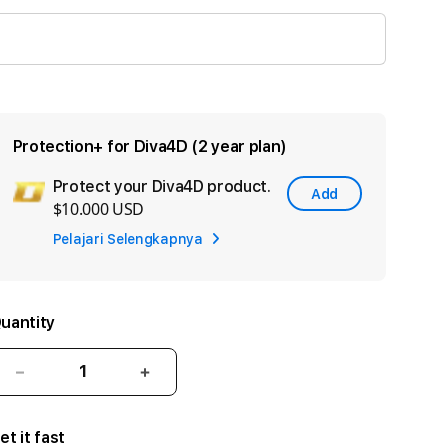
Diva4D Login
Protection+ for Diva4D (2 year plan)
Protect your Diva4D product.
Add
Add
$10.000 USD
Apple
Pelajari Selengkapnya
Care
uantity
Decrease
Increase
quantity
quantity
for
for
et it fast