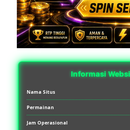
Open
of
1
/
12
media
1
in
modal
Informasi Webs
Nama Situs
Permainan
Jam Operasional