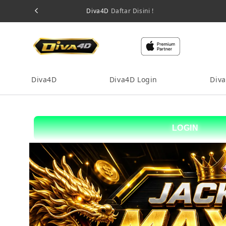
ARANG
Diva4D
Daftar Disini !
Diva4D
Diva4D Login
Diva
LOGIN
Skip to
product
information