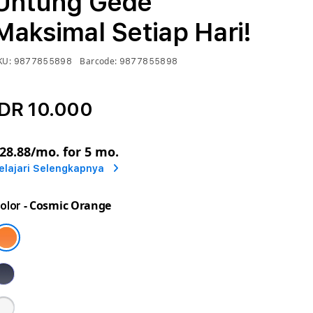
Untung Gede
Maksimal Setiap Hari!
KU:
Barcode:
9877855898
9877855898
IDR 10.000
r
28.88
/mo. for 5 mo.
elajari Selengkapnya
- Cosmic Orange
olor