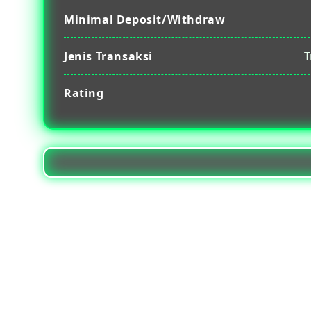
Minimal Deposit/Withdraw
Jenis Transaksi
T
Rating