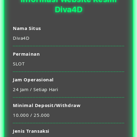
Diva4D
Nama Situs
Diva4D
Permainan
SLOT
Jam Operasional
24 Jam / Setiap Hari
Minimal Deposit/Withdraw
10.000 / 25.000
Jenis Transaksi