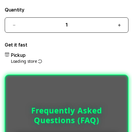
Quantity
Decrease
Incre
quantity
quant
for
for
Get it fast
Diva4D🔘
Diva
Pickup
Link
Link
Loading store
Online
Onli
Situs
Situs
(GDS)
(GDS
Gacor
Gaco
Banget
Bang
Modal
Moda
Receh
Rece
Frequently Asked
Untung
Untu
Questions (FAQ)
Gede
Gede
Maksimal
Maks