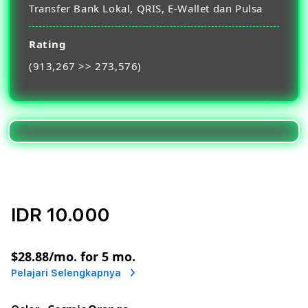
Transfer Bank Lokal, QRIS, E-Wallet dan Pulsa
Rating
(913,267 >> 273,576)
IDR 10.000
or
$28.88
/mo. for 5 mo.
Pelajari Selengkapnya