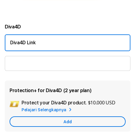
Diva4D
Diva4D Link
Diva4D Login
Protection+ for Diva4D (2 year plan)
$10.000 USD
Protect your Diva4D product.
Add
Pelajari Selengkapnya
Apple
Care
Add