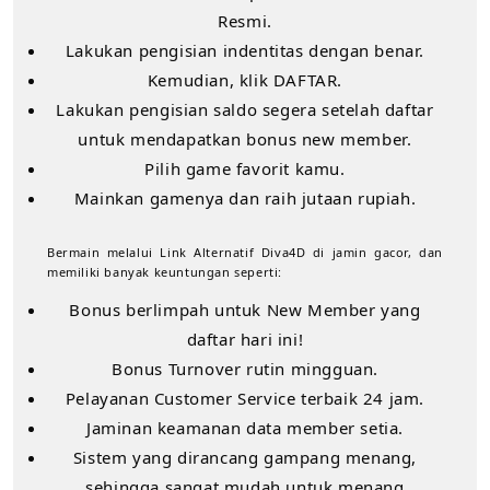
Resmi.
Lakukan pengisian indentitas dengan benar.
Kemudian, klik DAFTAR.
Lakukan pengisian saldo segera setelah daftar
untuk mendapatkan bonus new member.
Pilih game favorit kamu.
Mainkan gamenya dan raih jutaan rupiah.
Bermain melalui Link Alternatif Diva4D di jamin gacor, dan
memiliki banyak keuntungan seperti:
Bonus berlimpah untuk New Member yang
daftar hari ini!
Bonus Turnover rutin mingguan.
Pelayanan Customer Service terbaik 24 jam.
Jaminan keamanan data member setia.
Sistem yang dirancang gampang menang,
sehingga sangat mudah untuk menang