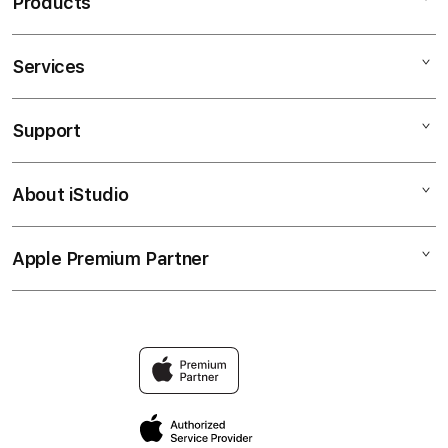
Products
Services
Mac
iPad
Support
AppleCare+
iPhone
Corporate
Diva4D Link
About iStudio
My Account
Diva4D ALTERNATIF
Music
Collection & Delivery
Elush Service Provider
TV & Home
Apple Premium Partner
About Us
Returns & Exchanges
Financing Options
Accessories
Find an iStudio near you
Contact Us
Trade-in
Diva4D Link Alternatif
Why Shop at iStudio
FAQ
Diva4D Login
Elush Corporate Website
Privacy Policy
Site Terms of Use