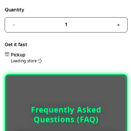
Quantity
Decrease
Incre
quantity
quant
for
for
Get it fast
Diva4D🔘
Diva
Pickup
Link
Link
Loading store
Online
Onli
Situs
Situs
(GDS)
(GDS
Gacor
Gaco
Banget
Bang
Modal
Moda
Receh
Rece
Frequently Asked
Untung
Untu
Questions (FAQ)
Gede
Gede
Maksimal
Maks