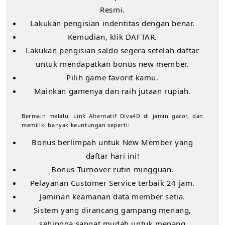
Resmi.
Lakukan pengisian indentitas dengan benar.
Kemudian, klik DAFTAR.
Lakukan pengisian saldo segera setelah daftar
untuk mendapatkan bonus new member.
Pilih game favorit kamu.
Mainkan gamenya dan raih jutaan rupiah.
Bermain melalui Link Alternatif Diva4D di jamin gacor, dan
memiliki banyak keuntungan seperti:
Bonus berlimpah untuk New Member yang
daftar hari ini!
Bonus Turnover rutin mingguan.
Pelayanan Customer Service terbaik 24 jam.
Jaminan keamanan data member setia.
Sistem yang dirancang gampang menang,
sehingga sangat mudah untuk menang