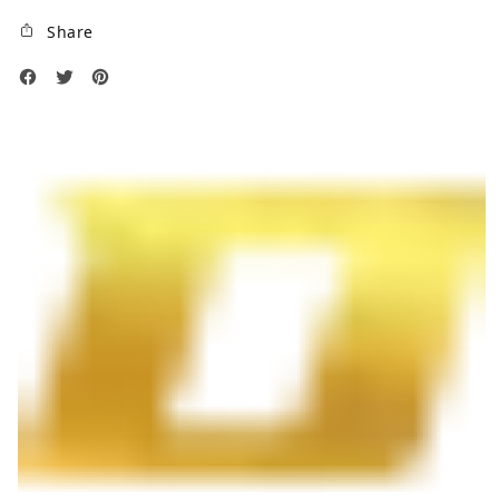
Banyak pilihan permainan, Tampilan
Share
game gampang dipahami, Modal awal
bisa kecil