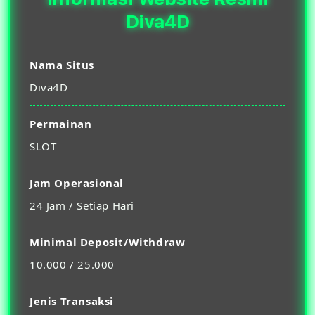
Diva4D
Nama Situs
Diva4D
Permainan
SLOT
Jam Operasional
24 Jam / Setiap Hari
Minimal Deposit/Withdraw
10.000 / 25.000
Jenis Transaksi