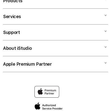
Products
Services
Mac
iPad
Support
AppleCare+
iPhone
Corporate
Diva4D Link
About iStudio
My Account
Diva4D ALTERNATIF
Music
Collection & Delivery
Elush Service Provider
TV & Home
Apple Premium Partner
About Us
Returns & Exchanges
Financing Options
Accessories
Find an iStudio near you
Contact Us
Trade-in
Diva4D Link Alternatif
Why Shop at iStudio
FAQ
Diva4D Login
Elush Corporate Website
Privacy Policy
Site Terms of Use