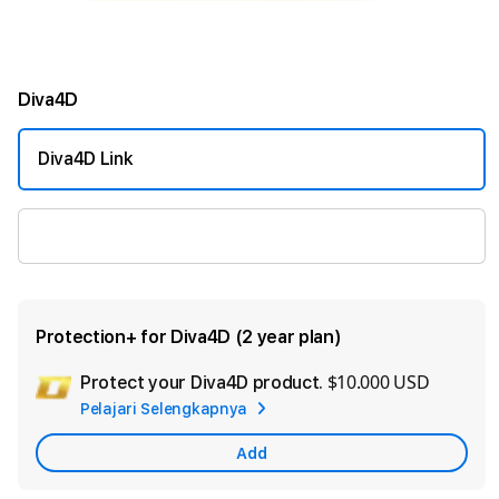
Diva4D
Diva4D Link
Diva4D Login
Protection+ for Diva4D (2 year plan)
$10.000 USD
Protect your Diva4D product.
Add
Pelajari Selengkapnya
Apple
Care
Add