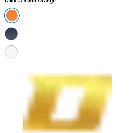
- Cosmic Orange
Color