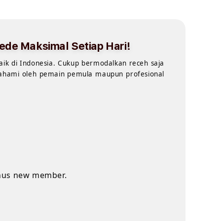
ede Maksimal Setiap Hari!
ik di Indonesia. Cukup bermodalkan receh saja
pahami oleh pemain pemula maupun profesional
onus new member.