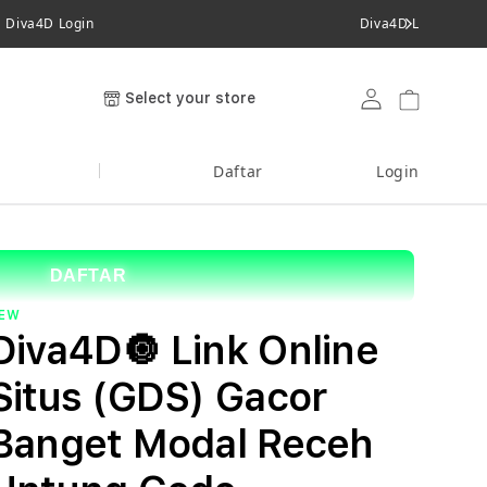
Diva4D Login
Diva4D Link Alterna
Select your store
Log in
Cart
Daftar
Login
DAFTAR
EW
Diva4D🔘 Link Online
Situs (GDS) Gacor
Banget Modal Receh