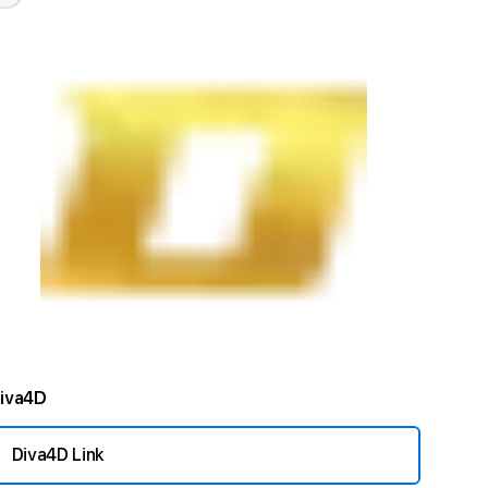
iva4D
Diva4D Link