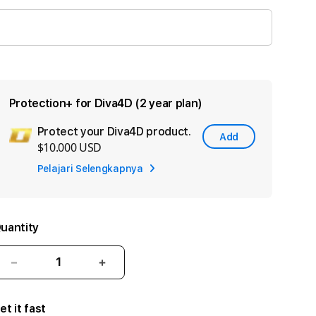
Diva4D Login
Protection+ for Diva4D (2 year plan)
Protect your Diva4D product.
Add
Add
$10.000 USD
Apple
Pelajari Selengkapnya
Care
uantity
Decrease
Increase
quantity
quantity
for
for
et it fast