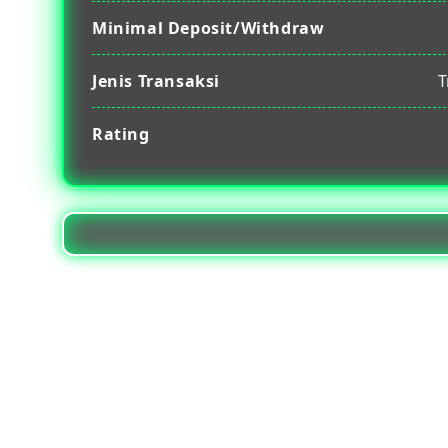
Minimal Deposit/Withdraw
Jenis Transaksi
T
Rating