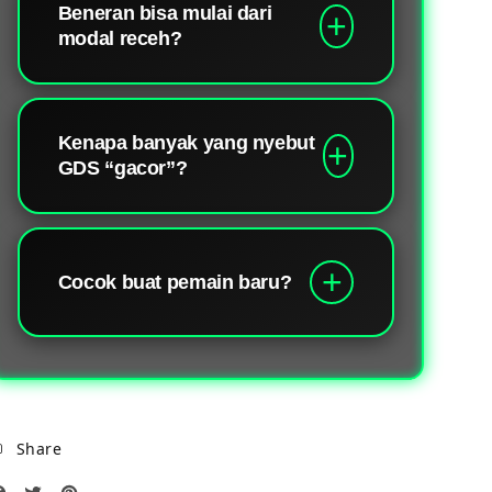
Beneran bisa mulai dari
lagi rame dibicarain para
modal receh?
pemain. Katanya sih terkenal
karena slot yang 'gacor' dan
Katanya sih iya. Banyak pemain
peluang cuannya lumayan sering
mulai dari deposit kecil dulu,
Kenapa banyak yang nyebut
muncul, jadi banyak yang
cuma buat ngetes hoki. Jadi
GDS “gacor”?
nyobain peruntungan di sini.
cocok buat yang pengen main
santai tanpa harus keluar modal
Istilah gacor di kalangan pemain
besar.
berarti game lagi sering kasih
Cocok buat pemain baru?
kemenangan. Di Diva4D, banyak
pemain bilang fitur bonus, free
spin, dan jackpot mini sering
Kalau dari obrolan komunitas,
muncul, makanya komunitas
banyak ampilan game gampang
sering share pola mainnya.
dipahami, pemain baru yang
mulai dari sini karena: Banyak
Share
pilihan permainan, Tampilan