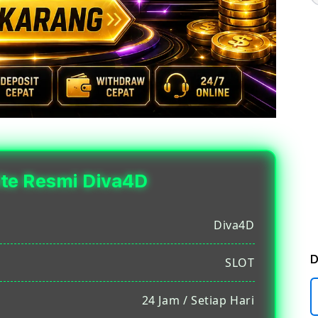
ite Resmi Diva4D
Diva4D
D
SLOT
24 Jam / Setiap Hari