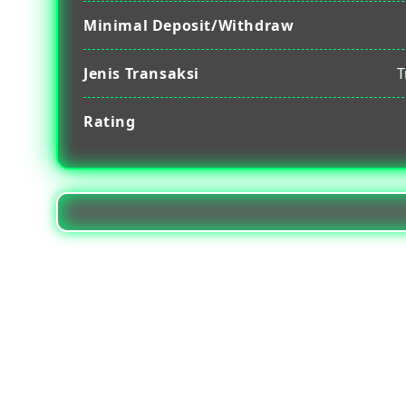
Minimal Deposit/Withdraw
Jenis Transaksi
T
Rating