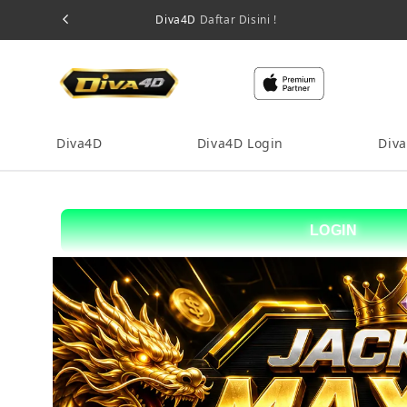
ARANG
Diva4D
Daftar Disini !
Diva4D
Diva4D Login
Diva
LOGIN
Skip to
product
information