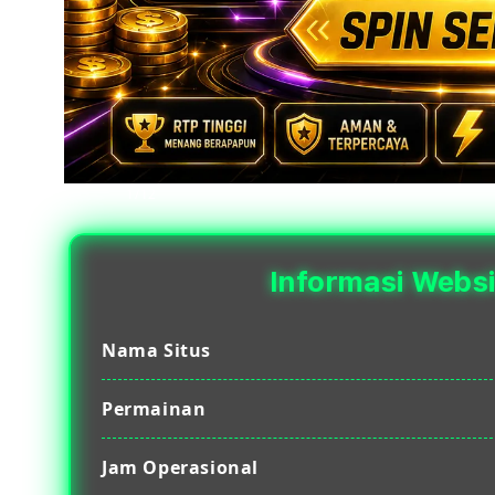
Open
of
1
/
12
media
1
in
modal
Informasi Webs
Nama Situs
Permainan
Jam Operasional