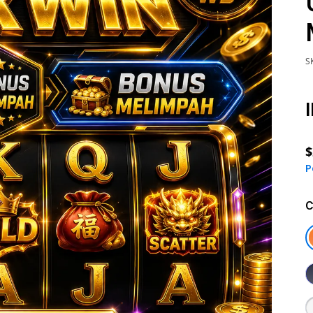
S
o
$
P
C