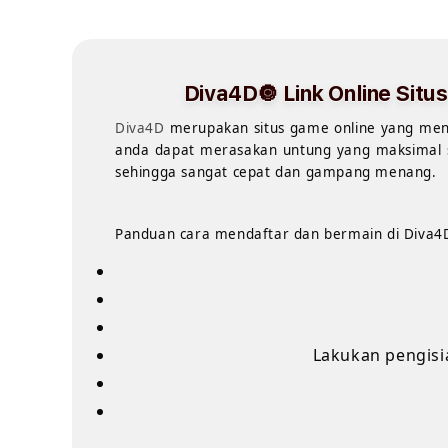
Diva4D🔘 Link Online Sit
Diva4D
merupakan situs game online yang meny
anda dapat merasakan untung yang maksimal s
sehingga sangat cepat dan gampang menang.
Panduan cara mendaftar dan bermain di Diva4D
Lakukan pengisi