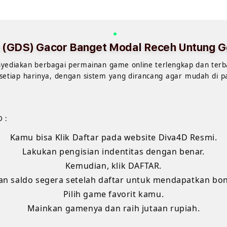
us (GDS) Gacor Banget Modal Receh Untung G
ediakan berbagai permainan game online terlengkap dan terba
etiap harinya, dengan sistem yang dirancang agar mudah di 
 :
Kamu bisa Klik Daftar pada website Diva4D Resmi.
Lakukan pengisian indentitas dengan benar.
Kemudian, klik DAFTAR.
an saldo segera setelah daftar untuk mendapatkan b
Pilih game favorit kamu.
Mainkan gamenya dan raih jutaan rupiah.