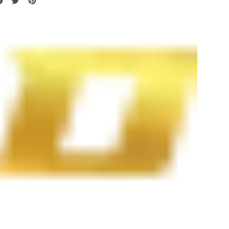
game gampang dipahami, Modal
awal bisa kecil