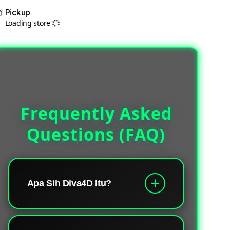
Diva4D🔘
Diva4D🔘
Pickup
Link
Link
Loading store
Online
Online
Situs
Situs
(GDS)
(GDS)
Gacor
Gacor
Banget
Banget
Modal
Modal
Receh
Receh
Frequently Asked
Untung
Untung
Gede
Gede
Questions (FAQ)
Maksimal
Maksimal
Setiap
Setiap
Hari!
Hari!
Apa Sih Diva4D Itu?
Diva4D atau sering disebut GDS
adalah situs game online yang