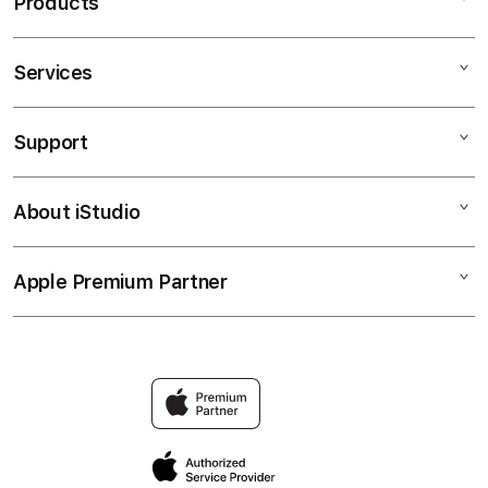
Products
Services
Mac
iPad
Support
AppleCare+
iPhone
Corporate
Diva4D Link
About iStudio
My Account
Diva4D ALTERNATIF
Music
Collection & Delivery
Elush Service Provider
TV & Home
Apple Premium Partner
About Us
Returns & Exchanges
Financing Options
Accessories
Find an iStudio near you
Contact Us
Trade-in
Diva4D Link Alternatif
Why Shop at iStudio
FAQ
Diva4D Login
Elush Corporate Website
Privacy Policy
Site Terms of Use