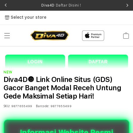
UGA
Diva4D
Daftar Disini !
Select your store
Cart
LOGIN
DAFTAR
NEW
Diva4D🔘 Link Online Situs (GDS)
Gacor Banget Modal Receh Untung
Gede Maksimal Setiap Hari!
SKU:
Barcode:
9877655499
9877655499
Informasi Website Resmi