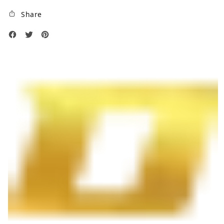
Banyak pilihan permainan, Tampilan
Share
game gampang dipahami, Modal awal
bisa kecil