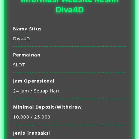
Diva4D
Nama Situs
Diva4D
Permainan
SLOT
Jam Operasional
24 Jam / Setiap Hari
Minimal Deposit/Withdraw
10.000 / 25.000
Jenis Transaksi