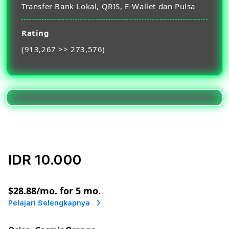
Transfer Bank Lokal, QRIS, E-Wallet dan Pulsa
Rating
(913,267 >> 273,576)
IDR 10.000
or
$28.88
/mo. for 5 mo.
Pelajari Selengkapnya