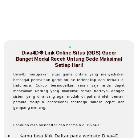
Diva4D🔘 Link Online Situs (GDS) Gacor
Banget Modal Receh Untung Gede Maksimal
Setiap Hari!
Diva4D
merupakan situs game online yang menyediakan
berbagai permainan game online terlengkap dan terbaik di
Indonesia. Cukup bermodalkan receh saja anda dapat
merasakan untung yang maksimal setiap harinya, dengan
sistem yang dirancang agar mudah di pahami oleh pemain
pemula maupun profesional sehingga sangat cepat dan
gampang menang.
Panduan cara mendaftar dan bermain di Diva4D :
Kamu bisa Klik Daftar pada website Diva4D