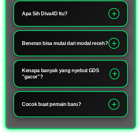
Setiap
Setia
Hari!
Hari!
Apa Sih Diva4D Itu?
Diva4D atau sering disebut GDS adalah
situs game online yang lagi rame
Beneran bisa mulai dari modal receh?
dibicarain para pemain. Katanya sih
terkenal karena slot yang 'gacor' dan
Katanya sih iya. Banyak pemain mulai
peluang cuannya lumayan sering muncul,
dari deposit kecil dulu, cuma buat ngetes
Kenapa banyak yang nyebut GDS
jadi banyak yang nyobain peruntungan di
hoki. Jadi cocok buat yang pengen main
“gacor”?
sini.
santai tanpa harus keluar modal besar.
Istilah gacor di kalangan pemain berarti
game lagi sering kasih kemenangan. Di
Cocok buat pemain baru?
Diva4D, banyak pemain bilang fitur
bonus, free spin, dan jackpot mini sering
Kalau dari obrolan komunitas, banyak
muncul, makanya komunitas sering share
ampilan game gampang dipahami,
pola mainnya.
pemain baru yang mulai dari sini karena: