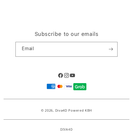
Subscribe to our emails
Email
Facebook
Instagram
YouTube
Payment
methods
© 2026,
Diva4D
Powered KBH
DIVA4D