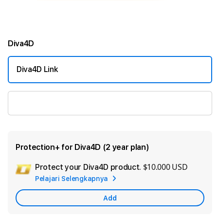
Diva4D
Diva4D Link
Diva4D Login
Protection+ for Diva4D (2 year plan)
$10.000 USD
Protect your Diva4D product.
Add
Pelajari Selengkapnya
Apple
Care
Add