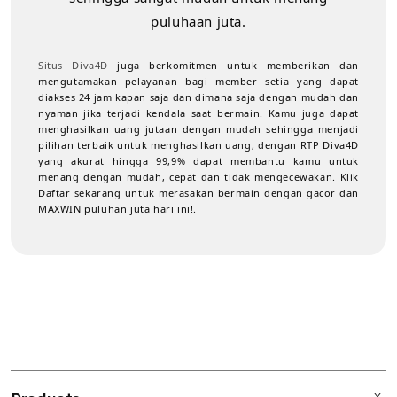
puluhaan juta.
Situs Diva4D
juga berkomitmen untuk memberikan dan
mengutamakan pelayanan bagi member setia yang dapat
diakses 24 jam kapan saja dan dimana saja dengan mudah dan
nyaman jika terjadi kendala saat bermain. Kamu juga dapat
menghasilkan uang jutaan dengan mudah sehingga menjadi
pilihan terbaik untuk menghasilkan uang, dengan RTP Diva4D
yang akurat hingga 99,9% dapat membantu kamu untuk
menang dengan mudah, cepat dan tidak mengecewakan. Klik
Daftar sekarang untuk merasakan bermain dengan gacor dan
MAXWIN puluhan juta hari ini!.