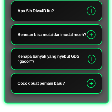
Setiap
Setia
Hari!
Hari!
Apa Sih Diva4D Itu?
Diva4D atau sering disebut GDS adalah
situs game online yang lagi rame
Beneran bisa mulai dari modal receh?
dibicarain para pemain. Katanya sih
terkenal karena slot yang 'gacor' dan
Katanya sih iya. Banyak pemain mulai
peluang cuannya lumayan sering muncul,
dari deposit kecil dulu, cuma buat ngetes
Kenapa banyak yang nyebut GDS
jadi banyak yang nyobain peruntungan di
hoki. Jadi cocok buat yang pengen main
“gacor”?
sini.
santai tanpa harus keluar modal besar.
Istilah gacor di kalangan pemain berarti
game lagi sering kasih kemenangan. Di
Cocok buat pemain baru?
Diva4D, banyak pemain bilang fitur
bonus, free spin, dan jackpot mini sering
Kalau dari obrolan komunitas, banyak
muncul, makanya komunitas sering share
ampilan game gampang dipahami,
pola mainnya.
pemain baru yang mulai dari sini karena: