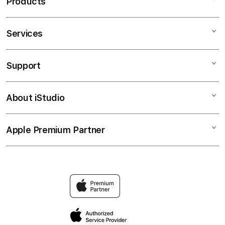
Products
Services
Mac
iPad
Support
AppleCare+
iPhone
Corporate
Diva4D Link
About iStudio
My Account
Diva4D ALTERNATIF
Music
Collection & Delivery
Elush Service Provider
TV & Home
Apple Premium Partner
About Us
Returns & Exchanges
Financing Options
Accessories
Find an iStudio near you
Contact Us
Trade-in
Diva4D Link Alternatif
Why Shop at iStudio
FAQ
Diva4D Login
Elush Corporate Website
Privacy Policy
Site Terms of Use