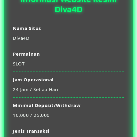
Diva4D
Nama Situs
Diva4D
Permainan
SLOT
Jam Operasional
24 Jam / Setiap Hari
Minimal Deposit/Withdraw
10.000 / 25.000
Jenis Transaksi