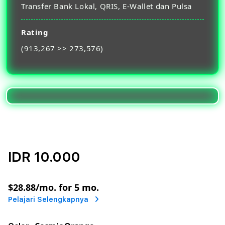
Transfer Bank Lokal, QRIS, E-Wallet dan Pulsa
Rating
(913,267 >> 273,576)
IDR 10.000
or
$28.88
/mo. for 5 mo.
Pelajari Selengkapnya