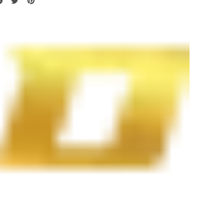
game gampang dipahami, Modal
awal bisa kecil