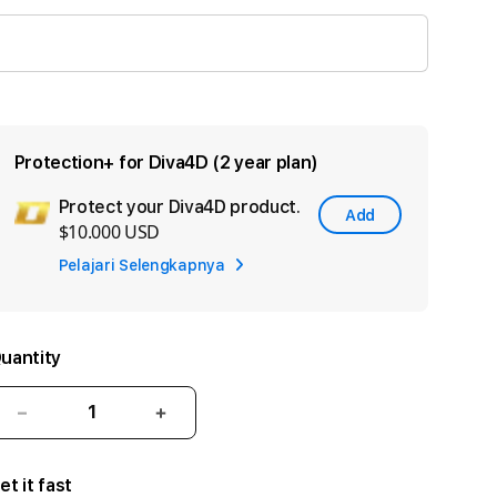
Diva4D Login
Protection+ for Diva4D (2 year plan)
Protect your Diva4D product.
Add
Add
$10.000 USD
Apple
Pelajari Selengkapnya
Care
uantity
Decrease
Increase
quantity
quantity
for
for
et it fast