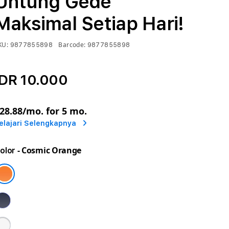
Untung Gede
Maksimal Setiap Hari!
KU:
Barcode:
9877855898
9877855898
IDR 10.000
r
28.88
/mo. for 5 mo.
elajari Selengkapnya
- Cosmic Orange
olor