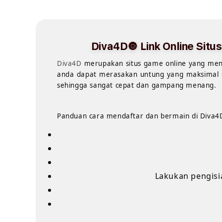
Diva4D🔘 Link Online Sit
Diva4D
merupakan situs game online yang meny
anda dapat merasakan untung yang maksimal s
sehingga sangat cepat dan gampang menang.
Panduan cara mendaftar dan bermain di Diva4D
Lakukan pengisi