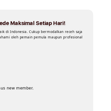
ede Maksimal Setiap Hari!
ik di Indonesia. Cukup bermodalkan receh saja
pahami oleh pemain pemula maupun profesional
onus new member.