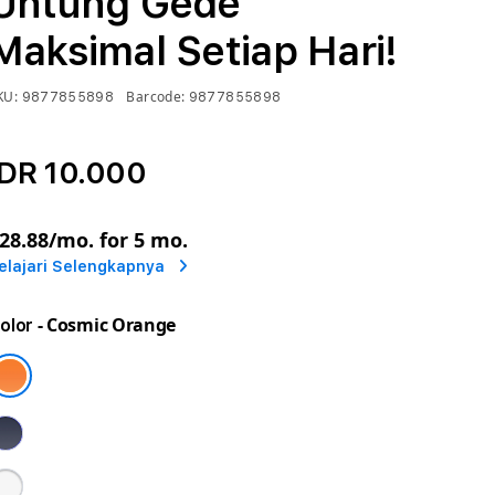
Untung Gede
Maksimal Setiap Hari!
KU:
Barcode:
9877855898
9877855898
IDR 10.000
r
28.88
/mo. for 5 mo.
elajari Selengkapnya
- Cosmic Orange
olor