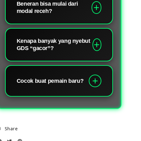
Beneran bisa mulai dari
lagi rame dibicarain para
modal receh?
pemain. Katanya sih terkenal
karena slot yang 'gacor' dan
Katanya sih iya. Banyak pemain
peluang cuannya lumayan sering
mulai dari deposit kecil dulu,
Kenapa banyak yang nyebut
muncul, jadi banyak yang
cuma buat ngetes hoki. Jadi
GDS “gacor”?
nyobain peruntungan di sini.
cocok buat yang pengen main
santai tanpa harus keluar modal
Istilah gacor di kalangan pemain
besar.
berarti game lagi sering kasih
Cocok buat pemain baru?
kemenangan. Di Diva4D, banyak
pemain bilang fitur bonus, free
spin, dan jackpot mini sering
Kalau dari obrolan komunitas,
muncul, makanya komunitas
banyak ampilan game gampang
sering share pola mainnya.
dipahami, pemain baru yang
mulai dari sini karena: Banyak
Share
pilihan permainan, Tampilan