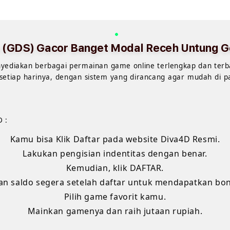
us (GDS) Gacor Banget Modal Receh Untung G
ediakan berbagai permainan game online terlengkap dan terba
etiap harinya, dengan sistem yang dirancang agar mudah di 
 :
Kamu bisa Klik Daftar pada website Diva4D Resmi.
Lakukan pengisian indentitas dengan benar.
Kemudian, klik DAFTAR.
an saldo segera setelah daftar untuk mendapatkan b
Pilih game favorit kamu.
Mainkan gamenya dan raih jutaan rupiah.