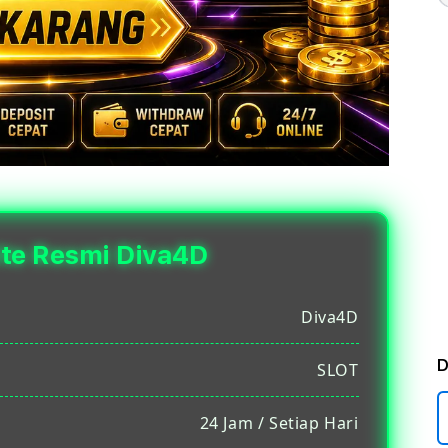
ite Resmi Diva4D
Diva4D
D
SLOT
24 Jam / Setiap Hari