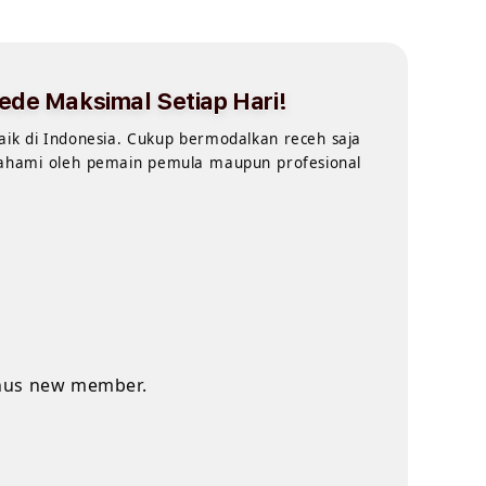
ede Maksimal Setiap Hari!
ik di Indonesia. Cukup bermodalkan receh saja
pahami oleh pemain pemula maupun profesional
onus new member.