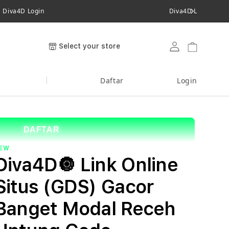
Diva4D Login
Diva4D Link Alterna
Select your store
Log in
Cart
Daftar
Login
DAFTAR
EW
Diva4D🔘 Link Online
Situs (GDS) Gacor
Banget Modal Receh