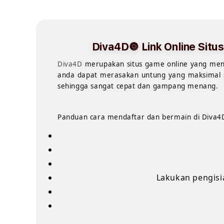
Diva4D🔘 Link Online Sit
Diva4D
merupakan situs game online yang meny
anda dapat merasakan untung yang maksimal s
sehingga sangat cepat dan gampang menang.
Panduan cara mendaftar dan bermain di Diva4D
Lakukan pengisi