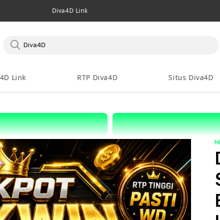
Diva4D Link
4D Link
RTP Diva4D
Situs Diva4D
N