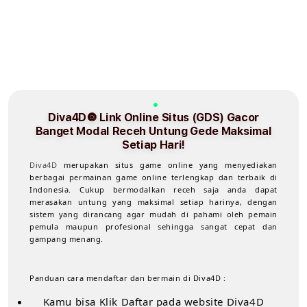
Diva4D🔘 Link Online Situs (GDS) Gacor
Banget Modal Receh Untung Gede Maksimal
Setiap Hari!
Diva4D
merupakan situs game online yang menyediakan
berbagai permainan game online terlengkap dan terbaik di
Indonesia. Cukup bermodalkan receh saja anda dapat
merasakan untung yang maksimal setiap harinya, dengan
sistem yang dirancang agar mudah di pahami oleh pemain
pemula maupun profesional sehingga sangat cepat dan
gampang menang.
Panduan cara mendaftar dan bermain di Diva4D :
Kamu bisa Klik Daftar pada website Diva4D