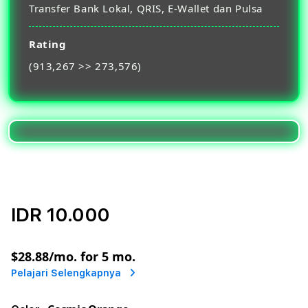
Transfer Bank Lokal, QRIS, E-Wallet dan Pulsa
Rating
(913,267 >> 273,576)
IDR 10.000
or
$28.88
/mo. for 5 mo.
Pelajari Selengkapnya