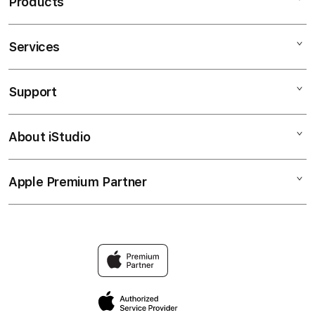
Products
Services
Mac
iPad
Support
AppleCare+
iPhone
Corporate
Diva4D Link
About iStudio
My Account
Diva4D ALTERNATIF
Music
Collection & Delivery
Elush Service Provider
TV & Home
Apple Premium Partner
About Us
Returns & Exchanges
Financing Options
Accessories
Find an iStudio near you
Contact Us
Trade-in
Diva4D Link Alternatif
Why Shop at iStudio
FAQ
Diva4D Login
Elush Corporate Website
Privacy Policy
Site Terms of Use