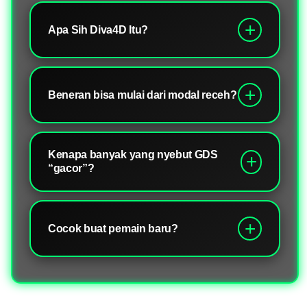
Setiap
Setia
Hari!
Hari!
Apa Sih Diva4D Itu?
Diva4D atau sering disebut GDS adalah
situs game online yang lagi rame
Beneran bisa mulai dari modal receh?
dibicarain para pemain. Katanya sih
terkenal karena slot yang 'gacor' dan
Katanya sih iya. Banyak pemain mulai
peluang cuannya lumayan sering muncul,
dari deposit kecil dulu, cuma buat ngetes
Kenapa banyak yang nyebut GDS
jadi banyak yang nyobain peruntungan di
hoki. Jadi cocok buat yang pengen main
“gacor”?
sini.
santai tanpa harus keluar modal besar.
Istilah gacor di kalangan pemain berarti
game lagi sering kasih kemenangan. Di
Cocok buat pemain baru?
Diva4D, banyak pemain bilang fitur
bonus, free spin, dan jackpot mini sering
Kalau dari obrolan komunitas, banyak
muncul, makanya komunitas sering share
ampilan game gampang dipahami,
pola mainnya.
pemain baru yang mulai dari sini karena: