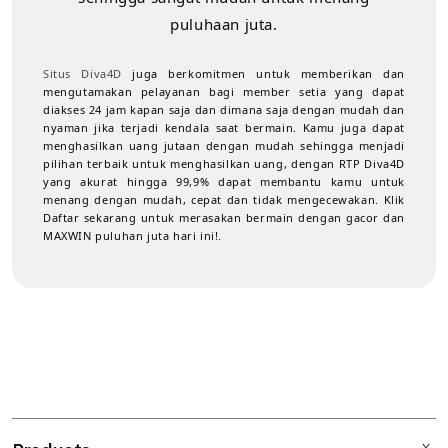
puluhaan juta.
Situs Diva4D
juga berkomitmen untuk memberikan dan
mengutamakan pelayanan bagi member setia yang dapat
diakses 24 jam kapan saja dan dimana saja dengan mudah dan
nyaman jika terjadi kendala saat bermain. Kamu juga dapat
menghasilkan uang jutaan dengan mudah sehingga menjadi
pilihan terbaik untuk menghasilkan uang, dengan RTP Diva4D
yang akurat hingga 99,9% dapat membantu kamu untuk
menang dengan mudah, cepat dan tidak mengecewakan. Klik
Daftar sekarang untuk merasakan bermain dengan gacor dan
MAXWIN puluhan juta hari ini!.