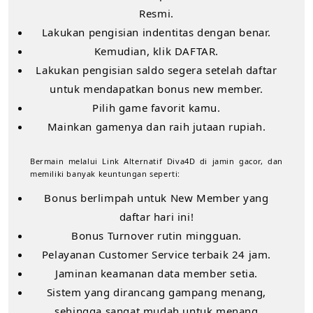
Resmi.
Lakukan pengisian indentitas dengan benar.
Kemudian, klik DAFTAR.
Lakukan pengisian saldo segera setelah daftar
untuk mendapatkan bonus new member.
Pilih game favorit kamu.
Mainkan gamenya dan raih jutaan rupiah.
Bermain melalui Link Alternatif Diva4D di jamin gacor, dan
memiliki banyak keuntungan seperti:
Bonus berlimpah untuk New Member yang
daftar hari ini!
Bonus Turnover rutin mingguan.
Pelayanan Customer Service terbaik 24 jam.
Jaminan keamanan data member setia.
Sistem yang dirancang gampang menang,
sehingga sangat mudah untuk menang