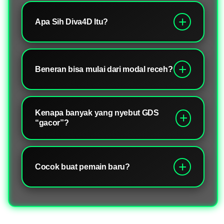
Setiap
Setia
Hari!
Hari!
Apa Sih Diva4D Itu?
Diva4D atau sering disebut GDS adalah
situs game online yang lagi rame
Beneran bisa mulai dari modal receh?
dibicarain para pemain. Katanya sih
terkenal karena slot yang 'gacor' dan
Katanya sih iya. Banyak pemain mulai
peluang cuannya lumayan sering muncul,
dari deposit kecil dulu, cuma buat ngetes
Kenapa banyak yang nyebut GDS
jadi banyak yang nyobain peruntungan di
hoki. Jadi cocok buat yang pengen main
“gacor”?
sini.
santai tanpa harus keluar modal besar.
Istilah gacor di kalangan pemain berarti
game lagi sering kasih kemenangan. Di
Cocok buat pemain baru?
Diva4D, banyak pemain bilang fitur
bonus, free spin, dan jackpot mini sering
Kalau dari obrolan komunitas, banyak
muncul, makanya komunitas sering share
ampilan game gampang dipahami,
pola mainnya.
pemain baru yang mulai dari sini karena: