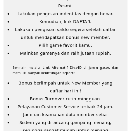
Resmi.
Lakukan pengisian indentitas dengan benar.
Kemudian, klik DAFTAR.
Lakukan pengisian saldo segera setelah daftar
untuk mendapatkan bonus new member.
Pilih game favorit kamu.
Mainkan gamenya dan raih jutaan rupiah.
Bermain melalui Link Alternatif Diva4D di jamin gacor, dan
memiliki banyak keuntungan seperti:
Bonus berlimpah untuk New Member yang
daftar hari ini!
Bonus Turnover rutin mingguan.
Pelayanan Customer Service terbaik 24 jam.
Jaminan keamanan data member setia.
Sistem yang dirancang gampang menang,
sehingga sangat mudah untuk menang