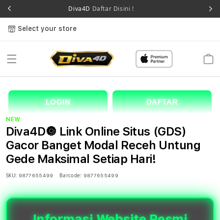
UGA
Diva4D
Daftar Disini !
Select your store
Cart
LOGIN
DAFTAR
NEW
Diva4D🔘 Link Online Situs (GDS)
Gacor Banget Modal Receh Untung
Gede Maksimal Setiap Hari!
SKU:
Barcode:
9877655499
9877655499
Informasi Website Resmi