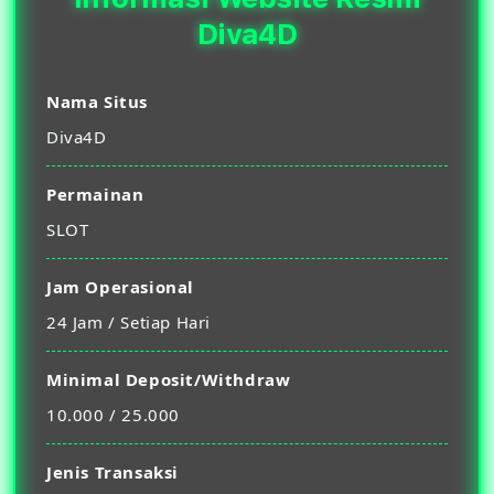
Diva4D
Nama Situs
Diva4D
Permainan
SLOT
Jam Operasional
24 Jam / Setiap Hari
Minimal Deposit/Withdraw
10.000 / 25.000
Jenis Transaksi