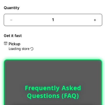
Quantity
Decrease
Incre
quantity
quant
for
for
Get it fast
Diva4D🔘
Diva
Pickup
Link
Link
Loading store
Online
Onli
Situs
Situs
(GDS)
(GDS
Gacor
Gaco
Banget
Bang
Modal
Moda
Receh
Rece
Frequently Asked
Untung
Untu
Questions (FAQ)
Gede
Gede
Maksimal
Maks