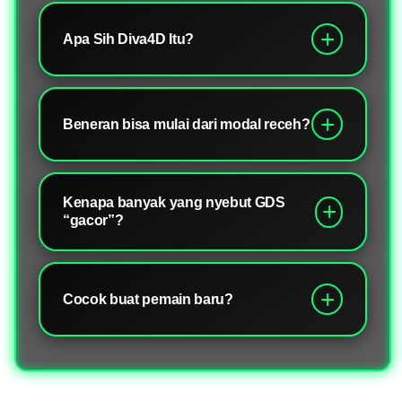
Setiap
Setia
Hari!
Hari!
Apa Sih Diva4D Itu?
Diva4D atau sering disebut GDS adalah
situs game online yang lagi rame
Beneran bisa mulai dari modal receh?
dibicarain para pemain. Katanya sih
terkenal karena slot yang 'gacor' dan
Katanya sih iya. Banyak pemain mulai
peluang cuannya lumayan sering muncul,
dari deposit kecil dulu, cuma buat ngetes
Kenapa banyak yang nyebut GDS
jadi banyak yang nyobain peruntungan di
hoki. Jadi cocok buat yang pengen main
“gacor”?
sini.
santai tanpa harus keluar modal besar.
Istilah gacor di kalangan pemain berarti
game lagi sering kasih kemenangan. Di
Cocok buat pemain baru?
Diva4D, banyak pemain bilang fitur
bonus, free spin, dan jackpot mini sering
Kalau dari obrolan komunitas, banyak
muncul, makanya komunitas sering share
ampilan game gampang dipahami,
pola mainnya.
pemain baru yang mulai dari sini karena: