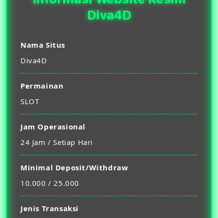
Diva4D
Nama Situs
Diva4D
Permainan
SLOT
Jam Operasional
24 Jam / Setiap Hari
Minimal Deposit/Withdraw
10.000 / 25.000
Jenis Transaksi