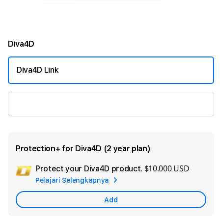
Diva4D
Diva4D Link
Diva4D Login
Protection+ for Diva4D (2 year plan)
$10.000 USD
Protect your Diva4D product.
Add
Pelajari Selengkapnya
Apple
Care
Add