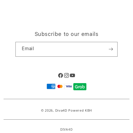
Subscribe to our emails
Email
Facebook
Instagram
YouTube
Payment
methods
© 2026,
Diva4D
Powered KBH
DIVA4D