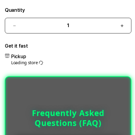
Quantity
Decrease
Incre
quantity
quant
for
for
Get it fast
Diva4D🔘
Diva
Pickup
Link
Link
Loading store
Online
Onli
Situs
Situs
(GDS)
(GDS
Gacor
Gaco
Banget
Bang
Modal
Moda
Receh
Rece
Frequently Asked
Untung
Untu
Questions (FAQ)
Gede
Gede
Maksimal
Maks