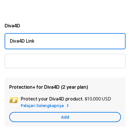
Diva4D
Diva4D Link
Diva4D Login
Protection+ for Diva4D (2 year plan)
$10.000 USD
Protect your Diva4D product.
Add
Pelajari Selengkapnya
Apple
Care
Add