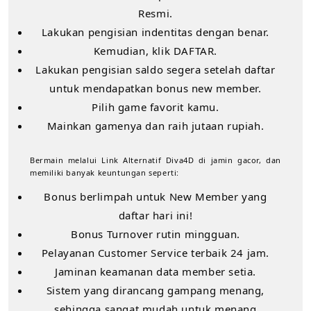
Resmi.
Lakukan pengisian indentitas dengan benar.
Kemudian, klik DAFTAR.
Lakukan pengisian saldo segera setelah daftar
untuk mendapatkan bonus new member.
Pilih game favorit kamu.
Mainkan gamenya dan raih jutaan rupiah.
Bermain melalui Link Alternatif Diva4D di jamin gacor, dan
memiliki banyak keuntungan seperti:
Bonus berlimpah untuk New Member yang
daftar hari ini!
Bonus Turnover rutin mingguan.
Pelayanan Customer Service terbaik 24 jam.
Jaminan keamanan data member setia.
Sistem yang dirancang gampang menang,
sehingga sangat mudah untuk menang