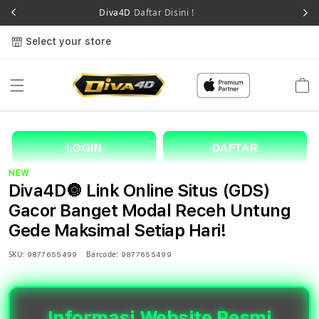
UGA
Diva4D
Daftar Disini !
Select your store
Cart
LOGIN
DAFTAR
NEW
Diva4D🔘 Link Online Situs (GDS)
Gacor Banget Modal Receh Untung
Gede Maksimal Setiap Hari!
SKU:
Barcode:
9877655499
9877655499
Informasi Website Resmi