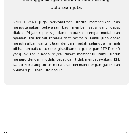
puluhaan juta.
Situs Diva4D
juga berkomitmen untuk memberikan dan
mengutamakan pelayanan bagi member setia yang dapat
diakses 24 jam kapan saja dan dimana saja dengan mudah dan
nyaman jika terjadi kendala saat bermain. Kamu juga dapat
menghasilkan uang jutaan dengan mudah sehingga menjadi
pilihan terbaik untuk menghasilkan uang, dengan RTP Diva4D
yang akurat hingga 99,9% dapat membantu kamu untuk
menang dengan mudah, cepat dan tidak mengecewakan. Klik
Daftar sekarang untuk merasakan bermain dengan gacor dan
MAXWIN puluhan juta hari ini!.