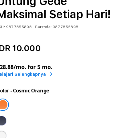
Untung Gede
Maksimal Setiap Hari!
KU:
Barcode:
9877855898
9877855898
IDR 10.000
r
28.88
/mo. for 5 mo.
elajari Selengkapnya
- Cosmic Orange
olor