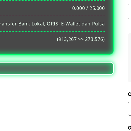
10.000 / 25.000
ransfer Bank Lokal, QRIS, E-Wallet dan Pulsa
(913,267 >> 273,576)
Q
G