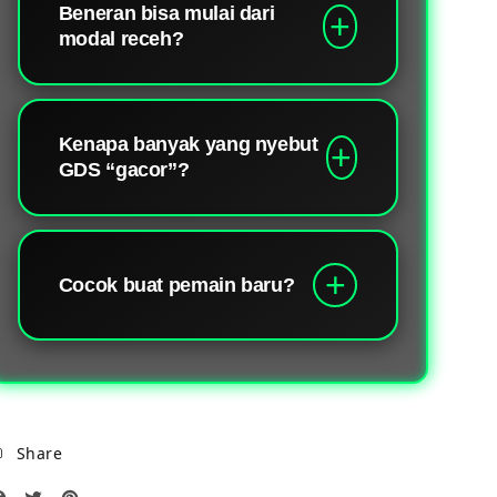
Beneran bisa mulai dari
lagi rame dibicarain para
modal receh?
pemain. Katanya sih terkenal
karena slot yang 'gacor' dan
Katanya sih iya. Banyak pemain
peluang cuannya lumayan sering
mulai dari deposit kecil dulu,
Kenapa banyak yang nyebut
muncul, jadi banyak yang
cuma buat ngetes hoki. Jadi
GDS “gacor”?
nyobain peruntungan di sini.
cocok buat yang pengen main
santai tanpa harus keluar modal
Istilah gacor di kalangan pemain
besar.
berarti game lagi sering kasih
Cocok buat pemain baru?
kemenangan. Di Diva4D, banyak
pemain bilang fitur bonus, free
spin, dan jackpot mini sering
Kalau dari obrolan komunitas,
muncul, makanya komunitas
banyak ampilan game gampang
sering share pola mainnya.
dipahami, pemain baru yang
mulai dari sini karena: Banyak
Share
pilihan permainan, Tampilan