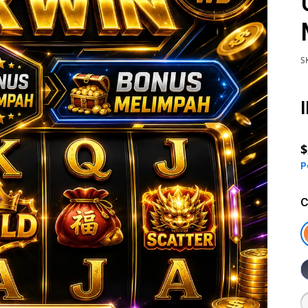
S
o
$
P
C