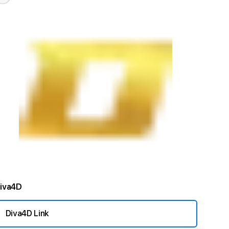
iva4D
Diva4D Link