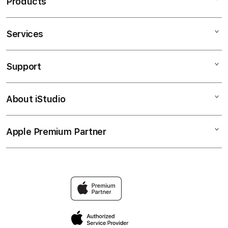
Products
Services
Mac
iPad
Support
AppleCare+
iPhone
Corporate
Diva4D Link
About iStudio
My Account
Diva4D ALTERNATIF
Music
Collection & Delivery
Elush Service Provider
TV & Home
Apple Premium Partner
About Us
Returns & Exchanges
Financing Options
Accessories
Find an iStudio near you
Contact Us
Trade-in
Diva4D Link Alternatif
Why Shop at iStudio
FAQ
Diva4D Login
Elush Corporate Website
Privacy Policy
Site Terms of Use