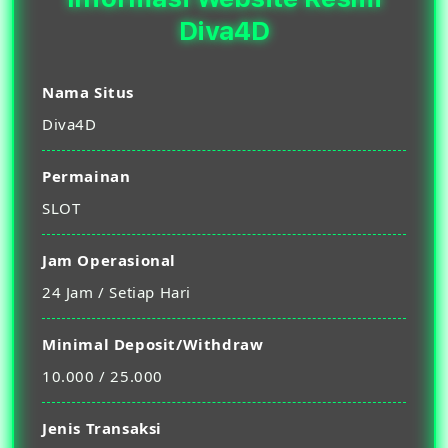
Diva4D
Nama Situs
Diva4D
Permainan
SLOT
Jam Operasional
24 Jam / Setiap Hari
Minimal Deposit/Withdraw
10.000 / 25.000
Jenis Transaksi