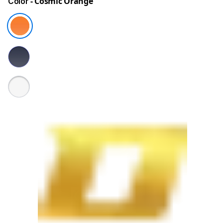
- Cosmic Orange
Color