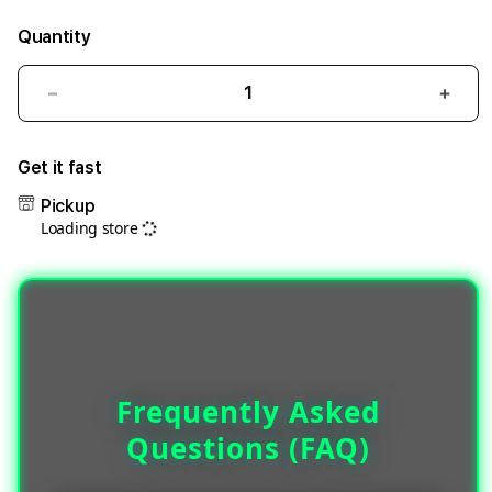
Quantity
Decrease
Incre
quantity
quant
for
for
Get it fast
Diva4D🔘
Diva
Pickup
Link
Link
Loading store
Online
Onli
Situs
Situs
(GDS)
(GDS
Gacor
Gaco
Banget
Bang
Modal
Moda
Receh
Rece
Frequently Asked
Untung
Untu
Questions (FAQ)
Gede
Gede
Maksimal
Maks