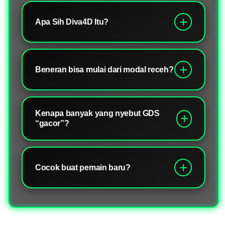
Setiap
Setia
Hari!
Hari!
Apa Sih Diva4D Itu?
Diva4D atau sering disebut GDS adalah
situs game online yang lagi rame
Beneran bisa mulai dari modal receh?
dibicarain para pemain. Katanya sih
terkenal karena slot yang 'gacor' dan
Katanya sih iya. Banyak pemain mulai
peluang cuannya lumayan sering muncul,
dari deposit kecil dulu, cuma buat ngetes
Kenapa banyak yang nyebut GDS
jadi banyak yang nyobain peruntungan di
hoki. Jadi cocok buat yang pengen main
“gacor”?
sini.
santai tanpa harus keluar modal besar.
Istilah gacor di kalangan pemain berarti
game lagi sering kasih kemenangan. Di
Cocok buat pemain baru?
Diva4D, banyak pemain bilang fitur
bonus, free spin, dan jackpot mini sering
Kalau dari obrolan komunitas, banyak
muncul, makanya komunitas sering share
ampilan game gampang dipahami,
pola mainnya.
pemain baru yang mulai dari sini karena: