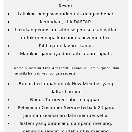
Resmi.
Lakukan pengisian indentitas dengan benar.
Kemudian, klik DAFTAR.
Lakukan pengisian saldo segera setelah daftar
untuk mendapatkan bonus new member.
Pilih game favorit kamu.
Mainkan gamenya dan raih jutaan rupiah.
Bermain melalui Link Alternatif Diva4D di jamin gacor, dan
memiliki banyak keuntungan seperti:
Bonus berlimpah untuk New Member yang
daftar hari ini!
Bonus Turnover rutin mingguan.
Pelayanan Customer Service terbaik 24 jam.
Jaminan keamanan data member setia.
Sistem yang dirancang gampang menang,
sehingga sangat mudah untuk menang