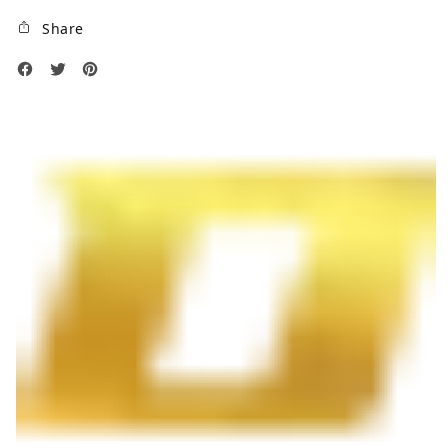
Banyak pilihan permainan, Tampilan
Share
game gampang dipahami, Modal awal
bisa kecil