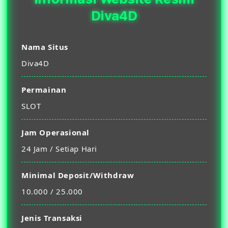
Diva4D
Nama Situs
Diva4D
Permainan
SLOT
Jam Operasional
24 Jam / Setiap Hari
Minimal Deposit/Withdraw
10.000 / 25.000
Jenis Transaksi