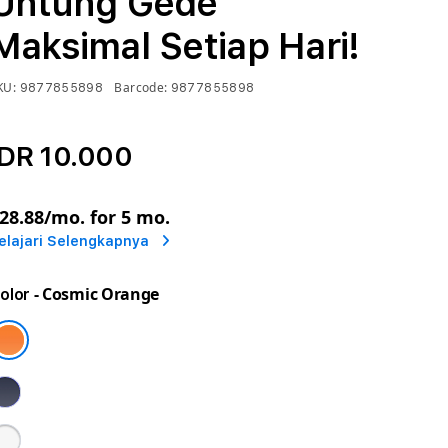
Untung Gede
Maksimal Setiap Hari!
KU:
Barcode:
9877855898
9877855898
IDR 10.000
r
28.88
/mo. for 5 mo.
elajari Selengkapnya
- Cosmic Orange
olor