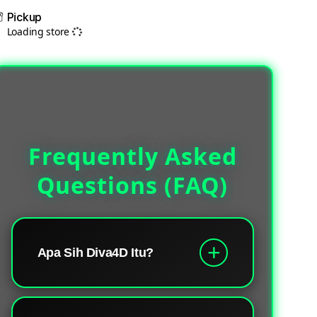
Diva4D🔘
Diva4D🔘
Pickup
Link
Link
Loading store
Online
Online
Situs
Situs
(GDS)
(GDS)
Gacor
Gacor
Banget
Banget
Modal
Modal
Receh
Receh
Frequently Asked
Untung
Untung
Gede
Gede
Questions (FAQ)
Maksimal
Maksimal
Setiap
Setiap
Hari!
Hari!
Apa Sih Diva4D Itu?
Diva4D atau sering disebut GDS
adalah situs game online yang