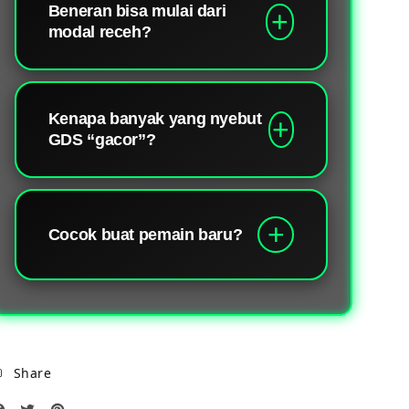
Beneran bisa mulai dari
lagi rame dibicarain para
modal receh?
pemain. Katanya sih terkenal
karena slot yang 'gacor' dan
Katanya sih iya. Banyak pemain
peluang cuannya lumayan sering
mulai dari deposit kecil dulu,
Kenapa banyak yang nyebut
muncul, jadi banyak yang
cuma buat ngetes hoki. Jadi
GDS “gacor”?
nyobain peruntungan di sini.
cocok buat yang pengen main
santai tanpa harus keluar modal
Istilah gacor di kalangan pemain
besar.
berarti game lagi sering kasih
Cocok buat pemain baru?
kemenangan. Di Diva4D, banyak
pemain bilang fitur bonus, free
spin, dan jackpot mini sering
Kalau dari obrolan komunitas,
muncul, makanya komunitas
banyak ampilan game gampang
sering share pola mainnya.
dipahami, pemain baru yang
mulai dari sini karena: Banyak
Share
pilihan permainan, Tampilan