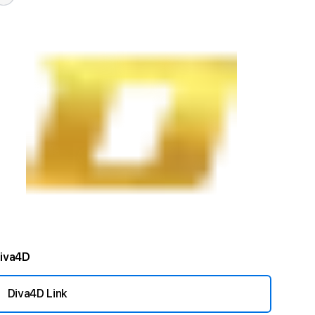
iva4D
Diva4D Link