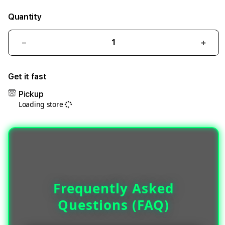
Quantity
Decrease
Incre
quantity
quant
for
for
Get it fast
Diva4D🔘
Diva
Pickup
Link
Link
Loading store
Online
Onli
Situs
Situs
(GDS)
(GDS
Gacor
Gaco
Banget
Bang
Modal
Moda
Receh
Rece
Frequently Asked
Untung
Untu
Questions (FAQ)
Gede
Gede
Maksimal
Maks