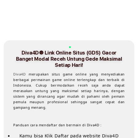
Diva4D🔘 Link Online Situs (GDS) Gacor
Banget Modal Receh Untung Gede Maksimal
Setiap Hari!
Diva4D
merupakan situs game online yang menyediakan
berbagai permainan game online terlengkap dan terbaik di
Indonesia. Cukup bermodalkan receh saja anda dapat
merasakan untung yang maksimal setiap harinya, dengan
sistem yang dirancang agar mudah di pahami oleh pemain
pemula maupun profesional sehingga sangat cepat dan
gampang menang.
Panduan cara mendaftar dan bermain di Diva4D :
Kamu bisa Klik Daftar pada website Diva4D